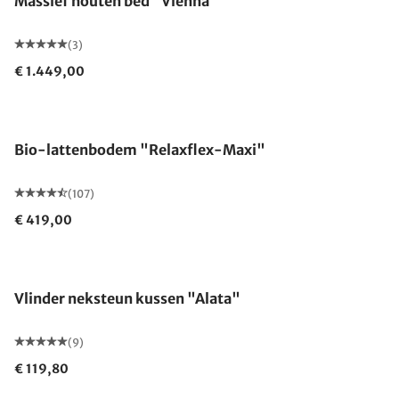
Massief houten bed "Vienna"
(3)
€ 1.449,00
Gemaakt in Duitsland
Bio-lattenbodem "Relaxflex-Maxi"
(107)
€ 419,00
Gemaakt in Duitsland
Vlinder neksteun kussen "Alata"
(9)
€ 119,80