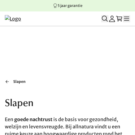
5 jaar garantie
Springen naar hoofdinhoud
Springen naar hoofdnavigatie
Springen naar voettekst
Slapen
Slapen
Een
goede nachtrust
is de basis voor gezondheid,
welzijn en levensvreugde. Bij allnatura vindt u een
ruime keuze aan hoogwaardige producten rond het