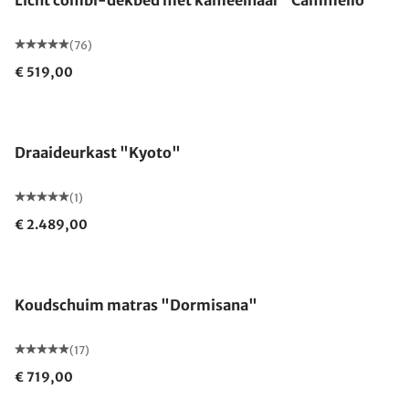
Licht combi-dekbed met kameelhaar "Cammello"
(76)
€ 519,00
Draaideurkast "Kyoto"
(1)
€ 2.489,00
Gemaakt in Duitsland
Koudschuim matras "Dormisana"
(17)
€ 719,00