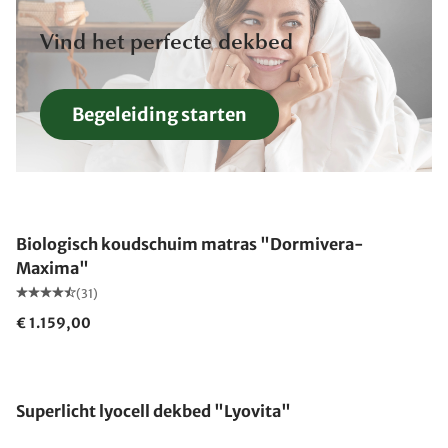
Vind het perfecte dekbed
Begeleiding starten
Gemaakt in Duitsland
Biologisch koudschuim matras "Dormivera-
Maxima"
(31)
€ 1.159,00
Gemaakt in Duitsland
Superlicht lyocell dekbed "Lyovita"