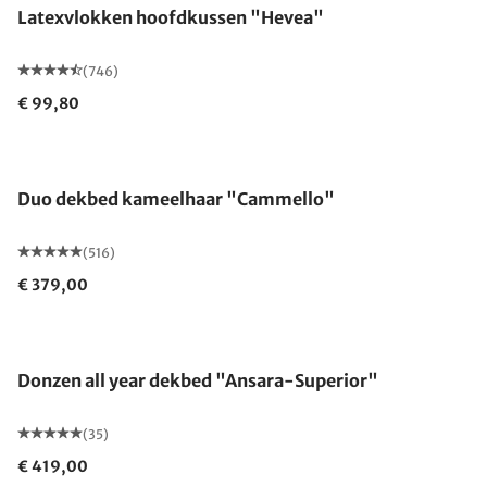
Latexvlokken hoofdkussen "Hevea"
(746)
€ 99,80
Gemaakt in Duitsland
Duo dekbed kameelhaar "Cammello"
(516)
€ 379,00
Gemaakt in Duitsland
Donzen all year dekbed "Ansara-Superior"
(35)
€ 419,00