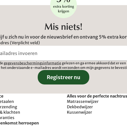
Mis niets!
ijf u zich nu in voor de nieuwsbrief en ontvang 5% extra kor
dres (Verplicht veld)
 de
gegevensbeschermingsinformatie
gelezen en ga ermee akkoord dat er een 
 het onderstaande e-mailadres wordt verzonden om mijn gegevens te bevest
Registreer nu
ce
Alles voor de perfecte nachtru
etaalen
Matrassenwijzer
erzending
Dekbedwijzer
& klachten
Kussenwijzer
aranties
reenkomst herroepen