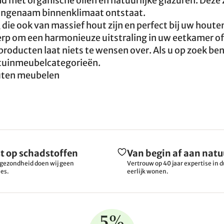
met organische oliën en natuurlijke glazuren. Deze
aangenaam binnenklimaat ontstaat.
, die ook van massief hout zijn en perfect bij uw houte
werp om een harmonieuze uitstraling in uw eetkamer o
roducten laat niets te wensen over. Als u op zoek ben
e tuinmeubelcategorieën.
uten meubelen
t op schadstoffen
Van begin af aan natu
gezondheid doen wij geen
Vertrouw op 40 jaar expertise in
es.
eerlijk wonen.