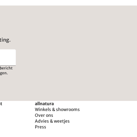
ting.
bericht
igen.
st
allnatura
Winkels & showrooms
Over ons
Advies & weetjes
Press