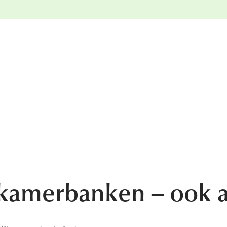
e
Gratis retourneren
tkamerbanken – ook 