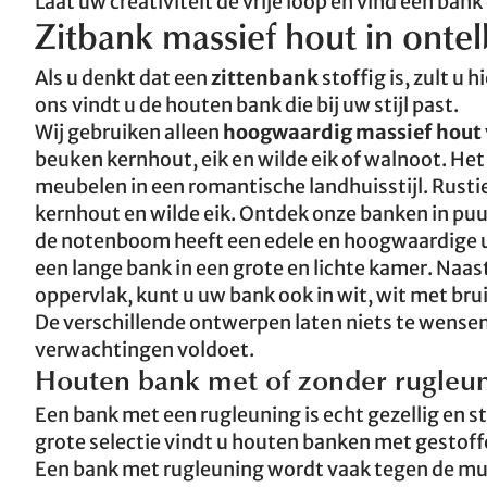
Laat uw creativiteit de vrije loop en vind een bank d
Zitbank massief hout in ontel
Als u denkt dat een
zittenbank
stoffig is, zult u h
ons vindt u de houten bank die bij uw stijl past.
Wij gebruiken alleen
hoogwaardig massief hout
beuken kernhout, eik en wilde eik of walnoot. Het
meubelen in een romantische landhuisstijl. Rusti
kernhout en wilde eik. Ontdek onze banken in pu
de notenboom heeft een edele en hoogwaardige uit
een lange bank in een grote en lichte kamer. Naas
oppervlak, kunt u uw bank ook in wit, wit met bruin
De verschillende ontwerpen laten niets te wensen
verwachtingen voldoet.
Houten bank met of zonder rugleu
Een bank met een rugleuning is echt gezellig en s
grote selectie vindt u houten banken met gestof
Een bank met rugleuning wordt vaak tegen de muu