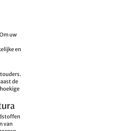
n. Om uw
elijke en
otouders.
Naast de
thoekige
tura
ndstoffen
n van