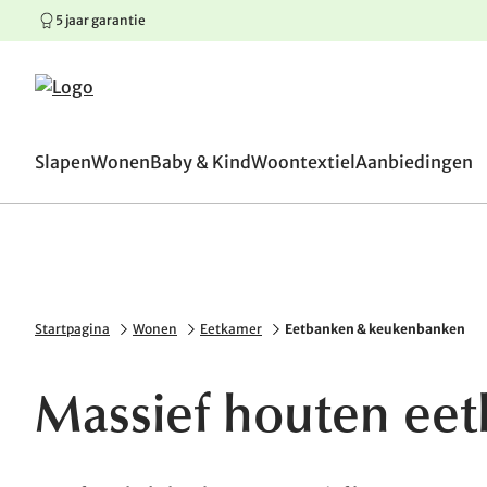
5 jaar garantie
100 dagen omruilgaranti
Springen naar hoofdinhoud
Springen naar hoofdnavigatie
Springen naar voettekst
Slapen
Wonen
Baby & Kind
Woontextiel
Aanbiedingen
Startpagina
Wonen
Eetkamer
Eetbanken & keukenbanken
Massief houten ee