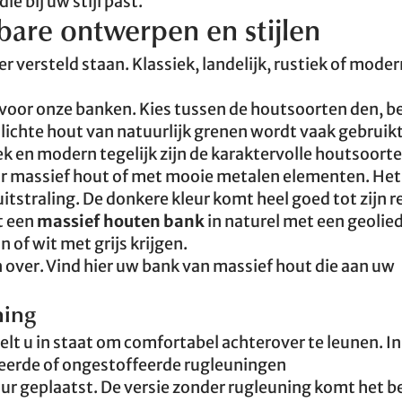
ie bij uw stijl past.
bare ontwerpen en stijlen
ier versteld staan. Klassiek, landelijk, rustiek of modern
voor onze banken. Kies tussen de houtsoorten den, b
 lichte hout van natuurlijk grenen wordt vaak gebruik
ek en modern tegelijk zijn de karaktervolle houtsoor
ur massief hout of met mooie metalen elementen. Het
straling. De donkere kleur komt heel goed tot zijn re
t een
massief houten bank
in naturel met een geolie
 of wit met grijs krijgen.
 over. Vind hier uw bank van massief hout die aan uw
ning
telt u in staat om comfortabel achterover te leunen. I
feerde of ongestoffeerde rugleuningen
r geplaatst. De versie zonder rugleuning komt het be