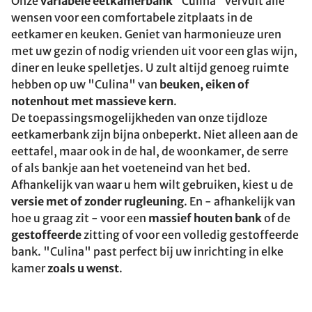
Onze
variabele eetkamerbank
"Culina" vervult alle
wensen voor een comfortabele zitplaats in de
eetkamer en keuken. Geniet van harmonieuze uren
met uw gezin of nodig vrienden uit voor een glas wijn,
diner en leuke spelletjes. U zult altijd genoeg ruimte
hebben op uw "Culina" van
beuken, eiken of
notenhout met massieve kern
.
De toepassingsmogelijkheden van onze tijdloze
eetkamerbank zijn bijna onbeperkt. Niet alleen aan de
eettafel, maar ook in de hal, de woonkamer, de serre
of als bankje aan het voeteneind van het bed.
Afhankelijk van waar u hem wilt gebruiken, kiest u de
versie met of zonder rugleuning
. En - afhankelijk van
hoe u graag zit - voor een
massief houten bank
of de
gestoffeerde
zitting of voor een volledig gestoffeerde
bank. "Culina" past perfect bij uw inrichting in elke
kamer
zoals u wenst
.