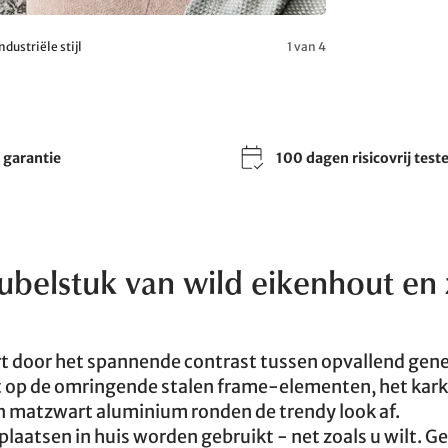
ustriële stijl
1 van 4
r garantie
100 dagen risicovrij test
eubelstuk van wild eikenhout en
t door het spannende contrast tussen opvallend gene
t op de omringende stalen frame-elementen, het kark
n matzwart aluminium ronden de trendy look af.
laatsen in huis worden gebruikt - net zoals u wilt. G