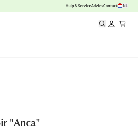
Hulp & Service
Advies
Contact
NL
ir "Anca"
0