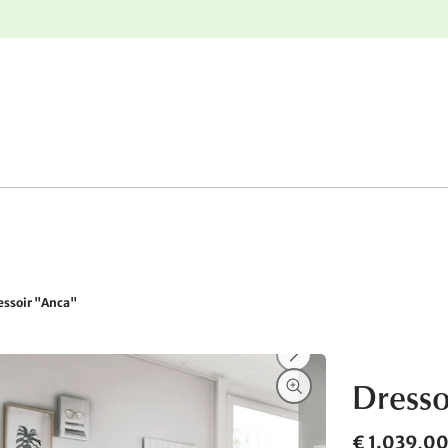
e
Gratis retourneren
essoir "Anca"
Dresso
€ 1.039,0