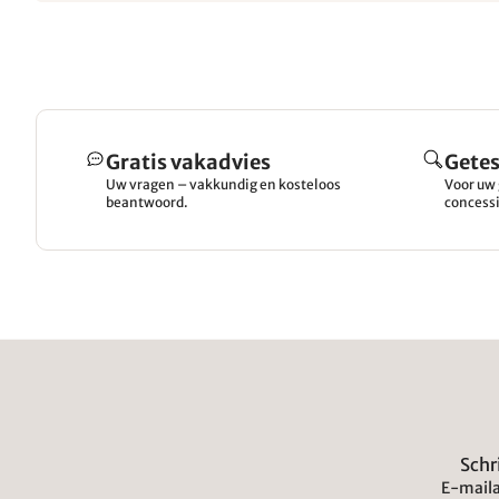
Gratis vakadvies
Getes
Uw vragen – vakkundig en kosteloos
Voor uw 
beantwoord.
concessi
Schr
E-maila