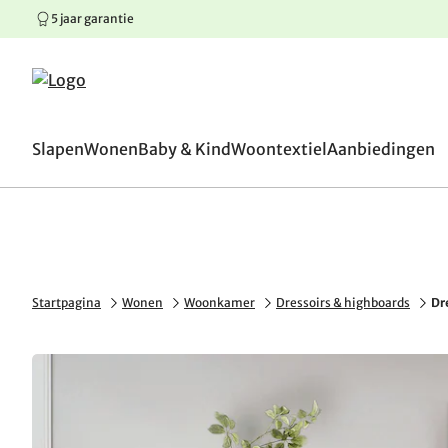
5 jaar garantie
100 dagen omruilgaranti
Springen naar hoofdinhoud
Springen naar hoofdnavigatie
Springen naar voettekst
Slapen
Wonen
Baby & Kind
Woontextiel
Aanbiedingen
Startpagina
Wonen
Woonkamer
Dressoirs & highboards
Dr