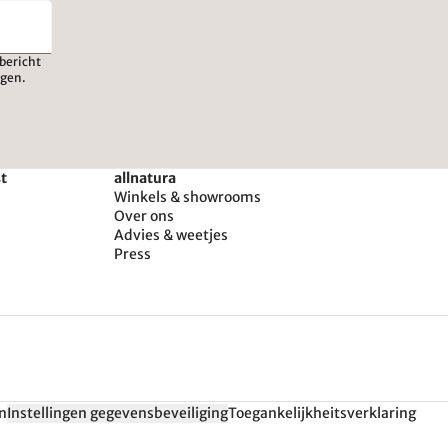
bericht
igen.
st
allnatura
Winkels & showrooms
Over ons
Advies & weetjes
Press
n
Instellingen gegevensbeveiliging
Toegankelijkheitsverklaring