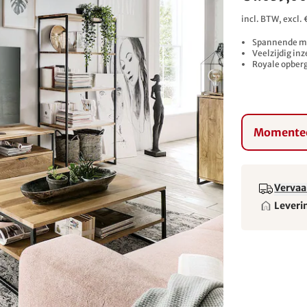
incl. BTW, excl
Spannende ma
Veelzijdig in
Royale opber
Momentee
Vervaa
Leveri