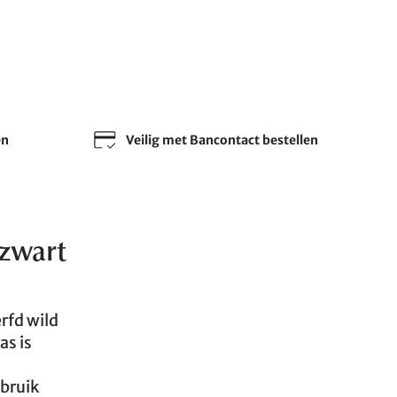
en
Veilig met Bancontact bestellen
 zwart
rfd wild
as is
ebruik