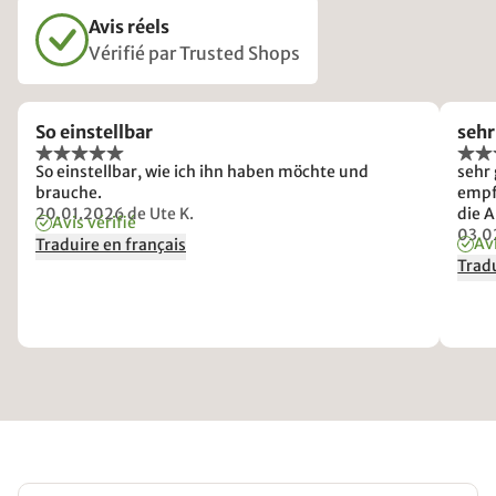
Avis réels
Vérifié par Trusted Shops
So einstellbar
sehr
So einstellbar, wie ich ihn haben möchte und
sehr 
brauche.
empf
20.01.2026
de Ute K.
die A
Avis vérifié
Kart
03.0
Avi
Traduire en français
auf d
Tradu