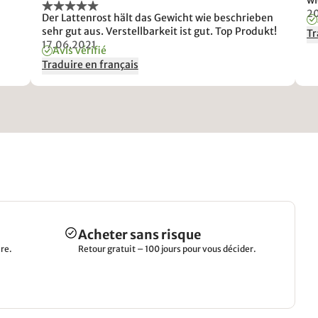
wi
2
Der Lattenrost hält das Gewicht wie beschrieben
sehr gut aus. Verstellbarkeit ist gut. Top Produkt!
Tr
17.06.2021
Avis vérifié
Traduire en français
Acheter sans risque
re.
Retour gratuit – 100 jours pour vous décider.