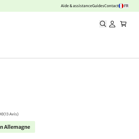
Aide & assistance
Guides
Contact
FR
00
(
13 Avis
)
en Allemagne