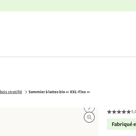
nge
Retours gratuits
ois stratifié
Sommier à lattes bio « XXL-Flex »
5,
Fabriqué 