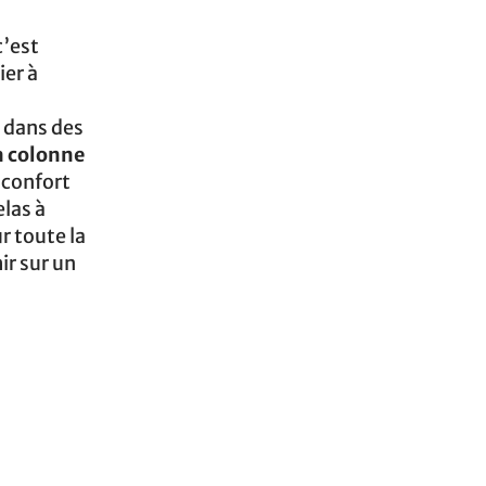
c’est
ier à
s dans des
a colonne
 confort
elas à
r toute la
ir sur un