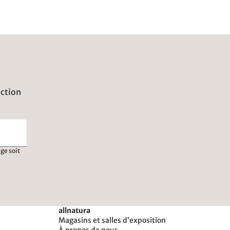
uction
ge soit
allnatura
Magasins et salles d’exposition