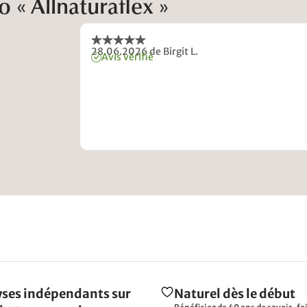
 « Allnaturaflex »
28.06.2026
de Birgit L.
Avis vérifié
ses indépendants sur
Naturel dès le début