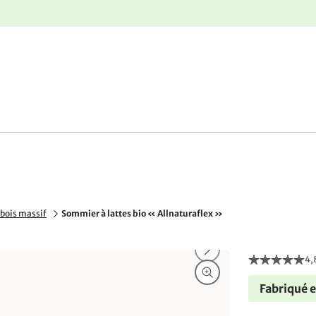
nge
Retours gratuits
 bois massif
Sommier à lattes bio « Allnaturaflex »
4,
Fabriqué 