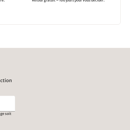
re.
Retour gratuit – 100 jours pour vous décider.
uction
ge soit