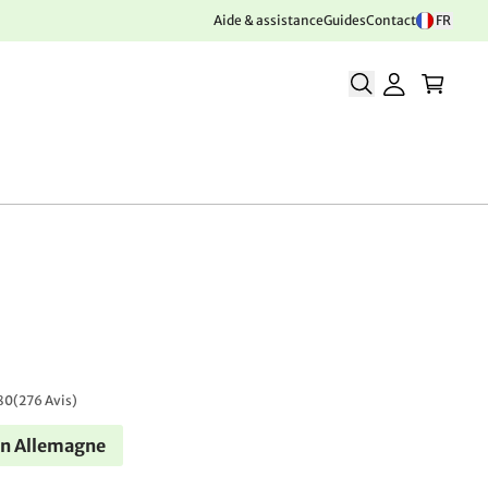
Aide & assistance
Guides
Contact
FR
80
(
276 Avis
)
en Allemagne