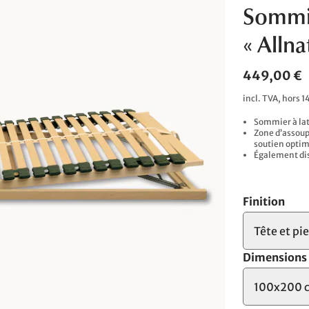
Sommie
« Allna
449,00 €
incl. TVA, hors 1
Sommier à lat
Zone d’assoup
soutien optim
Également dis
Finition
Tête et pi
Dimensions
100x200 