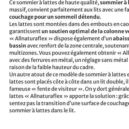
Ce sommier à lattes de haute qualité,
sommier à l
massif, convient parfaitement aux lits avec une fa
couchage pour un sommeil détendu
.
Les lattes sont montées dans des embouts en cao
garantissent
un soutien optimal de la colonne v
« Allnaturaflex » dispose également d’un
abaiss
bassin
avec renfort de la zone centrale, soutenan
multizones. Vous pouvez également obtenir « All
avec des ferrures en métal, un réglage sans mét
raison de la faible hauteur du cadre.
Un autre atout de ce modèle de sommier à lattes e
lattes sont placés côte à côte dans un lit double, 
fameuse « fente de visiteur ». On y dort général
lattes « Allnaturaflex » apporte la solution : grâc
sentez pas la transition d’une surface de couchage
sommier à lattes dans le lit.