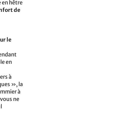
 en hêtre
nfort de
i
ur le
pendant
le en
ers à
ques », la
ommier à
, vous ne
l