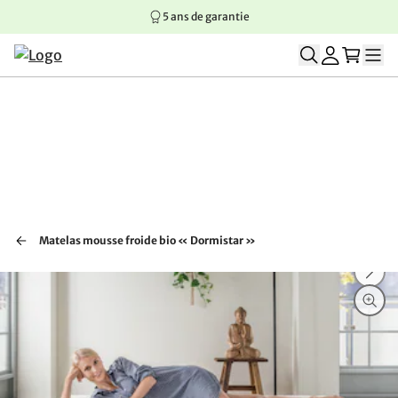
5 ans de garantie
Aller au contenu principal
Aller à la navigation principale
Aller au pied de page
Matelas mousse froide bio « Dormistar »