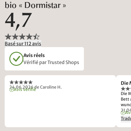
bio « Dormistar »
4,7
Basé sur 112 avis
Avis réels
Vérifié par Trusted Shops
Die 
24.06.2026
de Caroline H.
Avis vérifié
Die M
Bett
wunde
Logis
21.0
Avi
Verp
Tradu
mitz