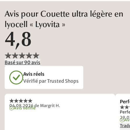
Avis pour Couette ultra légère en
lyocell « Lyovita »
4,8
Basé sur 90 avis
Avis réels
Vérifié par Trusted Shops
Per
04.08.2026
de Margrit H.
Avis vérifié
Perf
29.0
Avi
Tradu