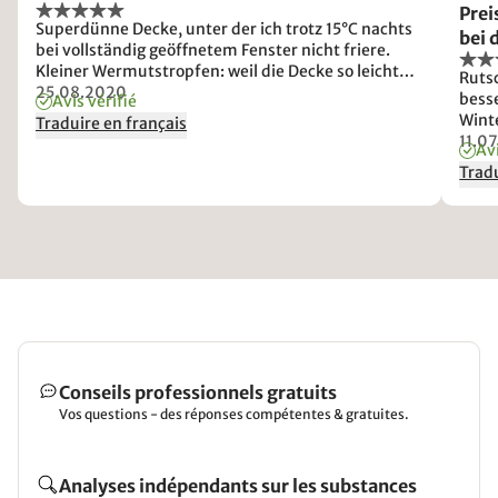
Prei
Superdünne Decke, unter der ich trotz 15°C nachts
bei 
bei vollständig geöffnetem Fenster nicht friere.
Hers
Kleiner Wermutstropfen: weil die Decke so leicht
Ruts
ist, verrutscht sie regelmäßig im Bezug, sodaß ich
25.08.2020
besse
Avis vérifié
sie nun mit Sicherheitsnadeln fixieren musste.
Winte
Traduire en français
"Son
11.0
Avi
Tradu
Conseils professionnels gratuits
Vos questions - des réponses compétentes & gratuites.
Analyses indépendants sur les substances