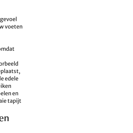
 gevoel
w voeten
 omdat
oorbeeld
plaatst,
de edele
eiken
oelen en
ie tapijt
ken