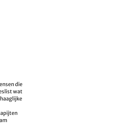
mensen die
eslist wat
ehaaglijke
tapijten
zaam