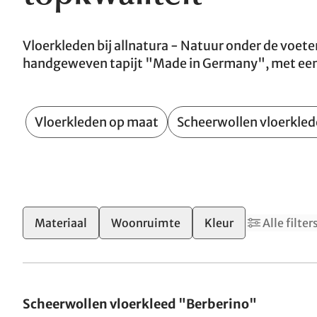
Vloerkleden bij allnatura - Natuur onder de voeten
handgeweven tapijt "Made in Germany", met een r
Vloerkleden op maat
Scheerwollen vloerkle
1
Materiaal
Woonruimte
Kleur
Alle filter
Gemaakt in Duitsland
Scheerwollen vloerkleed "Berberino"