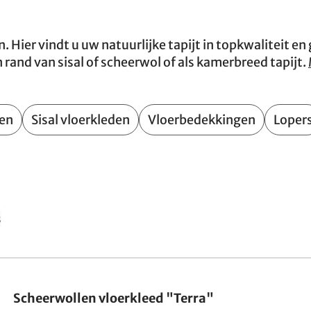
. Hier vindt u uw natuurlijke tapijt in topkwaliteit en
and van sisal of scheerwol of als kamerbreed tapijt.
den
Sisal vloerkleden
Vloerbedekkingen
Loper
s
Gemaakt in Duitsland
Scheerwollen vloerkleed "Terra"