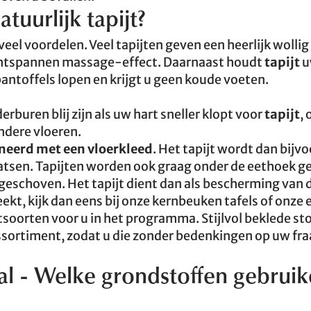
tuurlijk tapijt?
veel voordelen. Veel tapijten geven een heerlijk wollig
ontspannen massage-effect. Daarnaast houdt
tapijt
u
pantoffels lopen en krijgt u geen koude voeten.
buren blij zijn als uw hart sneller klopt voor
tapijt
,
ndere vloeren.
eerd met een vloerkleed
. Het tapijt wordt dan bijv
aatsen. Tapijten worden ook graag onder de eethoek ge
eschoven. Het tapijt dient dan als bescherming van 
ekt, kijk dan eens bij onze kernbeuken tafels of onze 
oorten voor u in het programma. Stijlvol beklede st
ssortiment, zodat u die zonder bedenkingen op uw fraa
aal - Welke grondstoffen gebrui