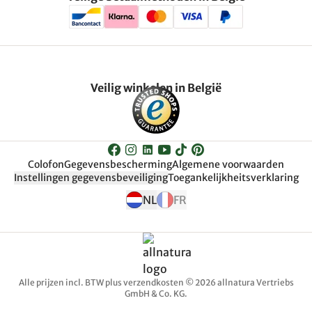
Veilig winkelen in België
Colofon
Gegevensbescherming
Algemene voorwaarden
Instellingen gegevensbeveiliging
Toegankelijkheitsverklaring
NL
FR
Alle prijzen incl. BTW plus verzendkosten © 2026 allnatura Vertriebs
GmbH & Co. KG.