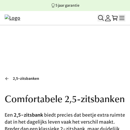
5 jaar garantie
Springen naar hoofdinhoud
Springen naar hoofdnavigatie
Springen naar voettekst
2,5-zitsbanken
Comfortabele 2,5-zitsbanken
Een
2,5-zitsbank
biedt precies dat beetje extra ruimte
dat in het dagelijks leven vaak het verschil maakt.
Breder dan een klassieke 2-zitsbank, maar duidelijk