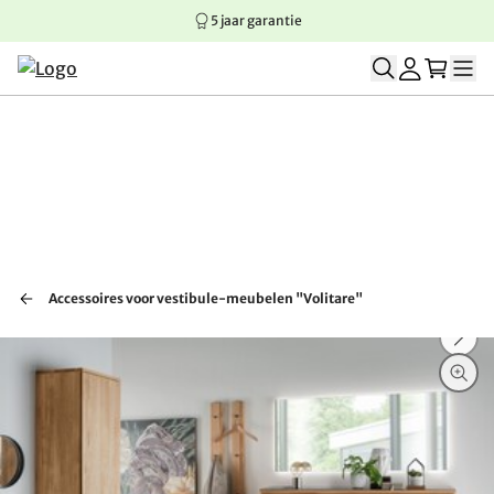
5 jaar garantie
Springen naar hoofdinhoud
Springen naar hoofdnavigatie
Springen naar voettekst
Accessoires voor vestibule-meubelen "Volitare"