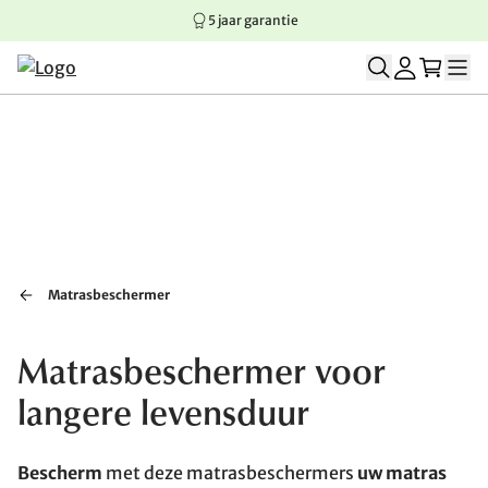
5 jaar garantie
Springen naar hoofdinhoud
Springen naar hoofdnavigatie
Springen naar voettekst
Matrasbeschermer
Matrasbeschermer voor
langere levensduur
Bescherm
met deze matrasbeschermers
uw matras