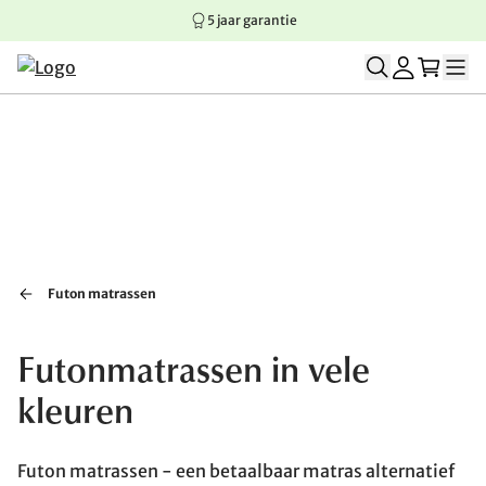
5 jaar garantie
Springen naar hoofdinhoud
Springen naar hoofdnavigatie
Springen naar voettekst
Futon matrassen
Futonmatrassen in vele
kleuren
Futon matrassen - een betaalbaar matras alternatief