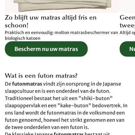
Zo blijft uw matras altijd fris en
Geen
schoon!
twee
Praktisch en eenvoudig: molton matrasbeschermer van
Altijd 
biologisch katoen
Bescherm nu uw matras
N
Wat is een futon matras?
De
futonmatras
vindt zijn oorsprong in de Japanse
slaapcultuur en is een onderdeel van de futon.
Traditioneel bestaat het uit een "shiki-buton"
slaapoppervlak en een "kake-buton" bedovertrek. In
ons land wordt de futonmatras in de volksmond een
futon genoemd, hoewel het strikt genomen een van
de twee onderdelen van een futon is.
De klassieke Japanse
futonmatras
bestaat uit