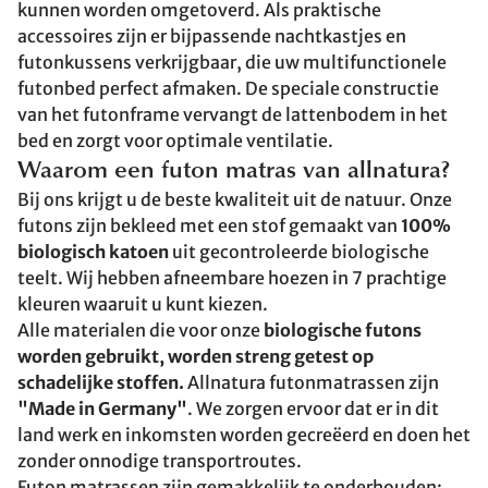
kunnen worden omgetoverd. Als praktische
accessoires zijn er bijpassende nachtkastjes en
futonkussens verkrijgbaar, die uw multifunctionele
futonbed perfect afmaken. De speciale constructie
van het futonframe vervangt de lattenbodem in het
bed en zorgt voor optimale ventilatie.
Waarom een futon matras van allnatura?
Bij ons krijgt u de beste kwaliteit uit de natuur. Onze
futons zijn bekleed met een stof gemaakt van
100%
biologisch katoen
uit gecontroleerde biologische
teelt. Wij hebben afneembare hoezen in 7 prachtige
kleuren waaruit u kunt kiezen.
Alle materialen die voor onze
biologische futons
worden gebruikt, worden streng getest op
schadelijke stoffen.
Allnatura futonmatrassen zijn
"Made in Germany"
. We zorgen ervoor dat er in dit
land werk en inkomsten worden gecreëerd en doen het
zonder onnodige transportroutes.
Futon matrassen zijn gemakkelijk te onderhouden;