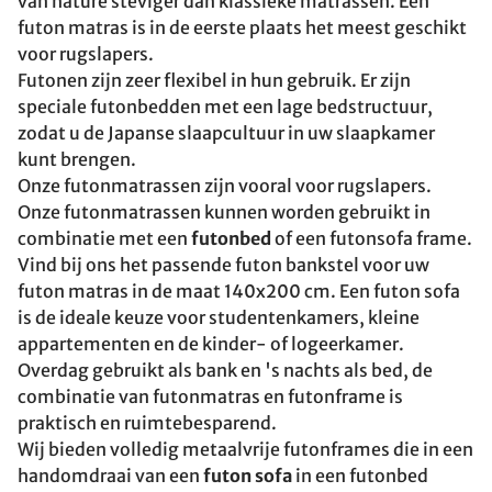
van nature steviger dan klassieke matrassen. Een
futon matras is in de eerste plaats het meest geschikt
voor rugslapers.
Futonen zijn zeer flexibel in hun gebruik. Er zijn
speciale futonbedden met een lage bedstructuur,
zodat u de Japanse slaapcultuur in uw slaapkamer
kunt brengen.
Onze futonmatrassen zijn vooral voor rugslapers.
Onze futonmatrassen kunnen worden gebruikt in
combinatie met een
futonbed
of een futonsofa frame.
Vind bij ons het passende futon bankstel voor uw
futon matras in de maat 140x200 cm. Een futon sofa
is de ideale keuze voor studentenkamers, kleine
appartementen en de kinder- of logeerkamer.
Overdag gebruikt als bank en 's nachts als bed, de
combinatie van futonmatras en futonframe is
praktisch en ruimtebesparend.
Wij bieden volledig metaalvrije futonframes die in een
handomdraai van een
futon sofa
in een futonbed