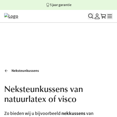
5 jaar garantie
Springen naar hoofdinhoud
Springen naar hoofdnavigatie
Springen naar voettekst
Neksteunkussens
Neksteunkussens van
natuurlatex of visco
Zo bieden wij u bijvoorbeeld
nekkussens
van