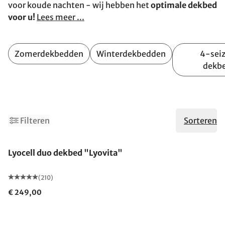
voor koude nachten - wij hebben het
optimale dekbed
voor u!
Lees meer ...
Zomerdekbedden
Winterdekbedden
4-sei
dekb
Filteren
Sorteren
Gemaakt in Duitsland
Lyocell duo dekbed "Lyovita"
(210)
€ 249,00
Gemaakt in Duitsland