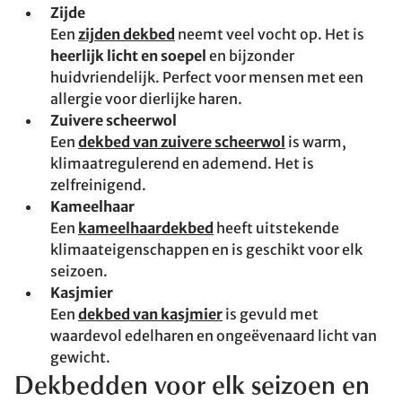
Zijde
Een
zijden dekbed
neemt veel vocht op. Het is
heerlijk licht en soepel
en bijzonder
huidvriendelijk. Perfect voor mensen met een
allergie voor dierlijke haren.
Zuivere scheerwol
Een
dekbed van zuivere scheerwol
is warm,
klimaatregulerend en ademend. Het is
zelfreinigend.
Kameelhaar
Een
kameelhaardekbed
heeft uitstekende
klimaateigenschappen en is geschikt voor elk
seizoen.
Kasjmier
Een
dekbed van kasjmier
is gevuld met
waardevol edelharen en ongeëvenaard licht van
gewicht.
Dekbedden voor elk seizoen en