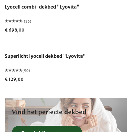
Lyocell combi-dekbed "Lyovita"
(136)
€ 698,00
Gemaakt in Duitsland
Superlicht lyocell dekbed "Lyovita"
(90)
€ 129,00
Vind het perfecte dekbed