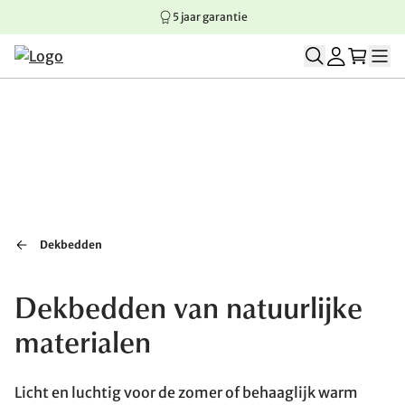
5 jaar garantie
Springen naar hoofdinhoud
Springen naar hoofdnavigatie
Springen naar voettekst
Dekbedden
Dekbedden van natuurlijke
materialen
Licht en luchtig voor de zomer of behaaglijk warm