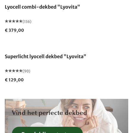
Lyocell combi-dekbed "Lyovita"
(136)
€ 379,00
Gemaakt in Duitsland
Superlicht lyocell dekbed "Lyovita"
(90)
€ 129,00
Vind het perfecte dekbed