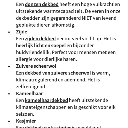
Een
donzen dekbed
heeft een hoge vulkracht en
uitstekende warmtecapaciteit. De veren in onze
dekbedden zijn gegarandeerd NIET van levend
geplukte dieren afkomstig.
Zijde
Een
zijden dekbed
neemt veel vocht op. Het is
heerlijk licht en soepel
en bijzonder
huidvriendelijk. Perfect voor mensen met een
allergie voor dierlijke haren.
Zuivere scheerwol
Een
dekbed van zuivere scheerwol
is warm,
klimaatregulerend en ademend. Het is
zelfreinigend.
Kameelhaar
Een
kameelhaardekbed
heeft uitstekende
klimaateigenschappen en is geschikt voor elk
seizoen.
Kasjmier
Een
dekbed van kasjmier
is gevuld met