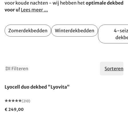
voor koude nachten - wij hebben het
optimale dekbed
voor u!
Lees meer ...
Zomerdekbedden
Winterdekbedden
4-sei
dekb
1
3
Filteren
Sorteren
Gemaakt in Duitsland
Lyocell duo dekbed "Lyovita"
(210)
€ 249,00
Gemaakt in Duitsland