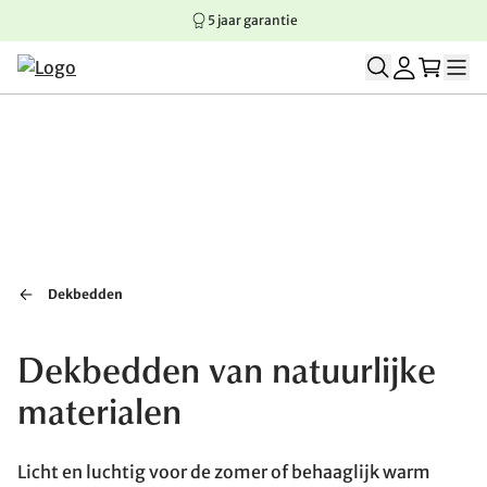
5 jaar garantie
Springen naar hoofdinhoud
Springen naar hoofdnavigatie
Springen naar voettekst
Dekbedden
Dekbedden van natuurlijke
materialen
Licht en luchtig voor de zomer of behaaglijk warm