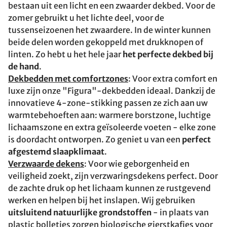
bestaan uit een licht en een zwaarder dekbed. Voor de
zomer gebruikt u het lichte deel, voor de
tussenseizoenen het zwaardere. In de winter kunnen
beide delen worden gekoppeld met drukknopen of
linten. Zo hebt u het hele jaar
het perfecte dekbed bij
de hand
.
Dekbedden met comfortzones
: Voor extra comfort en
luxe zijn onze "Figura"-dekbedden ideaal. Dankzij de
innovatieve 4-zone-stikking passen ze zich aan uw
warmtebehoeften aan: warmere borstzone, luchtige
lichaamszone en extra geïsoleerde voeten - elke zone
is doordacht ontworpen. Zo geniet u van een
perfect
afgestemd slaapklimaat
.
Verzwaarde dekens
: Voor wie geborgenheid en
veiligheid zoekt, zijn verzwaringsdekens perfect. Door
de zachte druk op het lichaam kunnen ze rustgevend
werken en helpen bij het inslapen. Wij gebruiken
uitsluitend natuurlijke grondstoffen
- in plaats van
plastic bolletjes zorgen biologische gierstkafjes voor