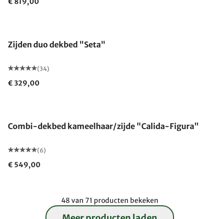
€ 819,00
Gemaakt in Duitsland
Zijden duo dekbed "Seta"
(34)
€ 329,00
Gemaakt in Duitsland
Combi-dekbed kameelhaar/zijde "Calida-Figura"
(6)
€ 549,00
48 van 71 producten bekeken
Meer producten laden