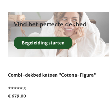
Vind het perfecte dekbed
Begeleiding starten
Gemaakt in Duitsland
Combi-dekbed katoen "Cotona-Figura"
(1)
€ 679,00
Gemaakt in Duitsland