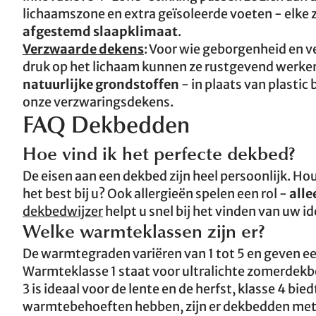
lichaamszone en extra geïsoleerde voeten - elke 
afgestemd slaapklimaat
.
Verzwaarde dekens
: Voor wie geborgenheid en v
druk op het lichaam kunnen ze rustgevend werken 
natuurlijke grondstoffen
- in plaats van plastic
onze verzwaringsdekens.
FAQ Dekbedden
Hoe vind ik het perfecte dekbed?
De eisen aan een dekbed zijn heel persoonlijk. Ho
het best bij u? Ook allergieën spelen een rol -
alle
dekbedwijzer
helpt u snel bij het vinden van uw i
Welke warmteklassen zijn er?
De warmtegraden variëren van 1 tot 5 en geven ee
Warmteklasse 1 staat voor ultralichte zomerdekbe
3 is ideaal voor de lente en de herfst, klasse 4 
warmtebehoeften hebben, zijn er dekbedden met 