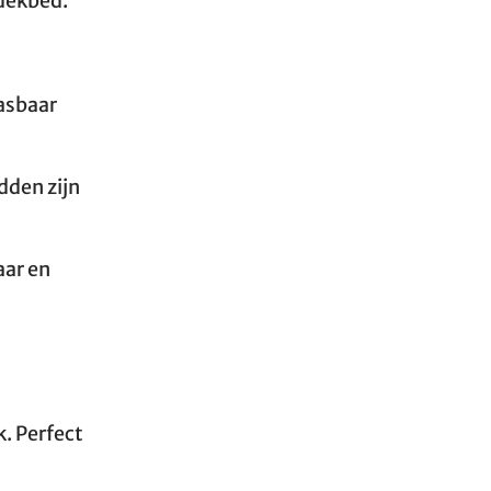
 dekbed.
asbaar
dden zijn
aar en
k. Perfect