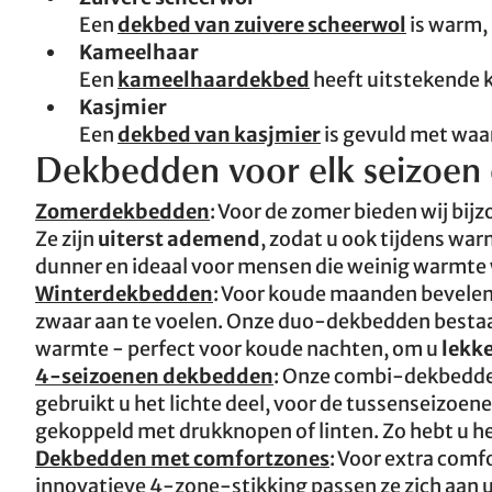
Een
dekbed van zuivere scheerwol
is warm, 
Kameelhaar
Een
kameelhaardekbed
heeft uitstekende k
Kasjmier
Een
dekbed van kasjmier
is gevuld met waa
Dekbedden voor elk seizoen 
Zomerdekbedden
: Voor de zomer bieden wij bij
Ze zijn
uiterst ademend
, zodat u ook tijdens wa
dunner en ideaal voor mensen die weinig warmte
Winterdekbedden
: Voor koude maanden bevelen
zwaar aan te voelen. Onze duo-dekbedden bestaan
warmte - perfect voor koude nachten, om u
lekk
4-seizoenen dekbedden
: Onze combi-dekbedden
gebruikt u het lichte deel, voor de tussenseizoe
gekoppeld met drukknopen of linten. Zo hebt u he
Dekbedden met comfortzones
: Voor extra comf
innovatieve 4-zone-stikking passen ze zich aan