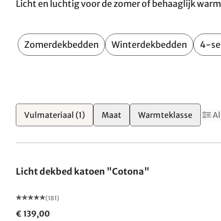
Licht en luchtig voor de zomer of behaaglijk war
Zomerdekbedden
Winterdekbedden
4-se
Vulmateriaal
(1)
Maat
Warmteklasse
Al
Gemaakt in Duitsland
Licht dekbed katoen "Cotona"
(181)
€ 139,00