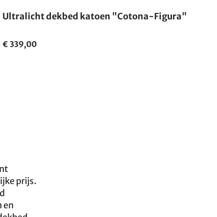
Ultralicht dekbed katoen "Cotona-Figura"
€ 339,00
ent
jke prijs.
nd
n en