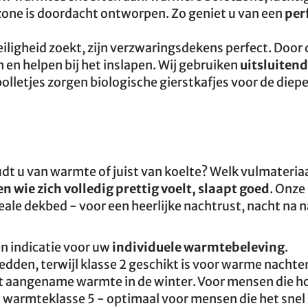
zone is doordacht ontworpen. Zo geniet u van een
per
eiligheid zoekt, zijn verzwaringsdekens perfect. Door
en helpen bij het inslapen. Wij gebruiken
uitsluitend
 bolletjes zorgen biologische gierstkafjes voor de diepe
udt u van warmte of juist van koelte? Welk vulmateria
en wie zich volledig prettig voelt, slaapt goed
. Onze
deale dekbed - voor een heerlijke nachtrust, nacht na n
n indicatie voor uw
individuele warmtebeleving
.
dden, terwijl klasse 2 geschikt is voor warme nachte
biedt aangename warmte in de winter. Voor mensen die 
warmteklasse 5 - optimaal voor mensen die het snel