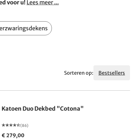
d voor u!
Lees meer ...
erzwaringsdekens
Sorteren op:
Bestsellers
Gemaakt in Duitsland
Katoen Duo Dekbed "Cotona"
(86)
€ 279,00