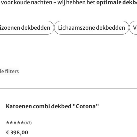
m voor koude nachten - wij hebben het
optimale dekbe
izoenen dekbedden
Lichaamszone dekbedden
V
le filters
Gemaakt in Duitsland
Katoenen combi dekbed "Cotona"
(43)
€ 398,00