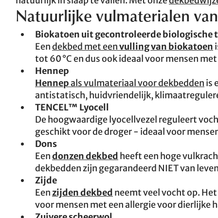
natuurlijk in slaap te vallen. Met onze
dekbedwijz
Natuurlijke vulmaterialen v
Biokatoen uit gecontroleerde biologische t
Een
dekbed met een
vulling van biokatoen
i
tot 60 °C en dus ook ideaal voor mensen met 
Hennep
Hennep
als vulmateriaal voor dekbedden
is 
antistatisch, huidvriendelijk, klimaatregule
TENCEL™ Lyocell
De hoogwaardige lyocellvezel reguleert voc
geschikt voor de droger - ideaal voor mensen
Dons
Een
donzen dekbed
heeft een hoge vulkrach
dekbedden zijn gegarandeerd NIET van leven
Zijde
Een
zijden dekbed
neemt veel vocht op. Het
voor mensen met een allergie voor dierlijke 
Zuivere scheerwol