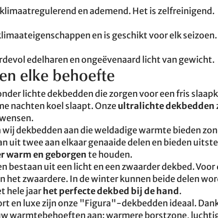
klimaatregulerend en ademend. Het is zelfreinigend.
limaateigenschappen en is geschikt voor elk seizoen.
rdevol edelharen en ongeëvenaard licht van gewicht.
en elke behoefte
zonder lichte dekbedden die zorgen voor een fris slaap
rme nachten koel slaapt. Onze
ultralichte dekbedden
 wensen.
 wij dekbedden aan die weldadige warmte bieden zon
 uit twee aan elkaar genaaide delen en bieden uitst
er warm en geborgen
te houden.
 bestaan uit een licht en een zwaarder dekbed. Voor
nen het zwaardere. In de winter kunnen beide delen wo
t hele jaar
het perfecte dekbed bij de hand
.
ort en luxe zijn onze "Figura"-dekbedden ideaal. Dank
 uw warmtebehoeften aan: warmere borstzone, luchti