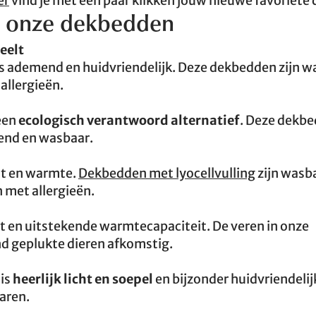
er
vind je met een paar klikken jouw nieuwe favoriete
an onze dekbedden
eelt
s ademend en huidvriendelijk. Deze dekbedden zijn w
allergieën.
een
ecologisch verantwoord alternatief
. Deze dekbe
rend en wasbaar.
ht en warmte.
Dekbedden met lyocellvulling
zijn wasb
 met allergieën.
t en uitstekende warmtecapaciteit. De veren in onze
d geplukte dieren afkomstig.
 is
heerlijk licht en soepel
en bijzonder huidvriendelij
haren.