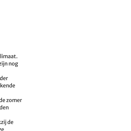
klimaat.
zijn nog
der
ekende
 de zomer
rden
zij de
ge