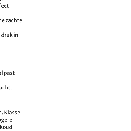
fect
 de zachte
 druk in
al past
acht.
n. Klasse
hogere
 koud