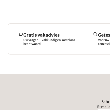
Gratis vakadvies
Getes
Uw vragen – vakkundig en kosteloos
Voor uw 
beantwoord.
concessi
Schr
E-maila