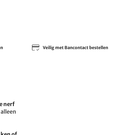
en
Veilig met Bancontact bestellen
 nerf
 alleen
iken of