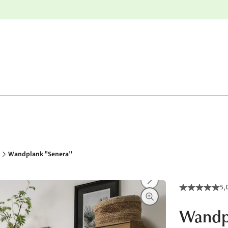
e
Gratis retourneren
Wandplank "Senera"
5,
Wandp