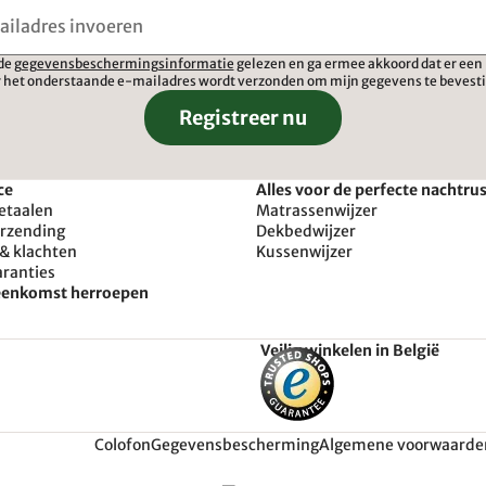
 de
gegevensbeschermingsinformatie
gelezen en ga ermee akkoord dat er een 
 het onderstaande e-mailadres wordt verzonden om mijn gegevens te bevest
Registreer nu
ce
Alles voor de perfecte nachtru
etaalen
Matrassenwijzer
erzending
Dekbedwijzer
& klachten
Kussenwijzer
aranties
reenkomst herroepen
Veilig winkelen in België
Colofon
Gegevensbescherming
Algemene voorwaarde