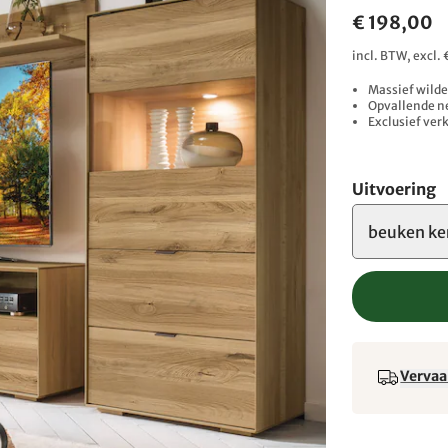
€ 198,00
incl. BTW, excl.
Massief wilde
Opvallende n
Exclusief verk
Uitvoering
beuken ke
Vervaa