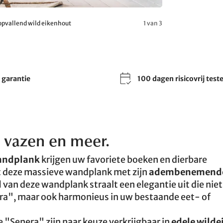
pvallend wild eikenhout
1 van 3
r garantie
100 dagen risicovrij test
 vazen en meer.
wandplank
krijgen uw favoriete boeken en dierbare
t deze massieve wandplank met zijn
adembenemende
d
van deze wandplank straalt een elegantie uit die niet
nera", maar ook harmonieus in uw bestaande eet- of
 "Senera" zijn naar keuze verkrijgbaar in
edele wilde