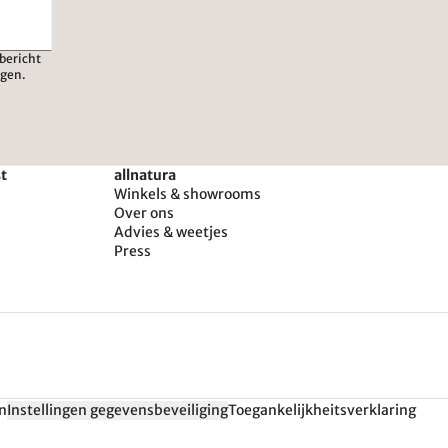
bericht
igen.
st
allnatura
Winkels & showrooms
Over ons
Advies & weetjes
Press
n
Instellingen gegevensbeveiliging
Toegankelijkheitsverklaring