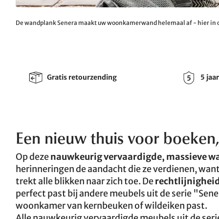
De wandplank Senera maakt uw woonkamerwand helemaal af - hier in o
Gratis retourzending
5 jaa
Een nieuw thuis voor boeken,
Op deze
nauwkeurig vervaardigde, massieve 
herinneringen de aandacht die ze verdienen, wan
trekt alle blikken naar zich toe. De
rechtlijnighei
perfect past bij andere meubels uit de serie "Se
woonkamer van kernbeuken of wildeiken past.
Alle nauwkeurig vervaardigde meubels uit de serie