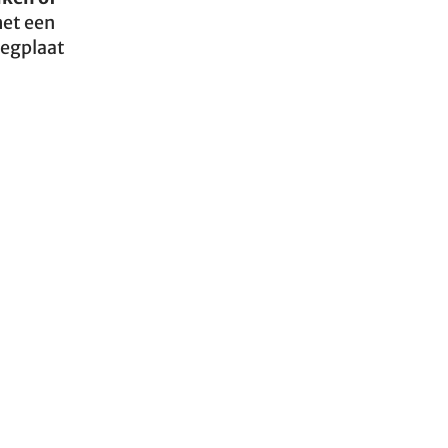
met een
legplaat