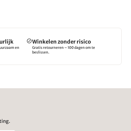
urlijk
Winkelen zonder risico
 duurzaam en
Gratis retourneren – 100 dagen om te
beslissen.
ting.