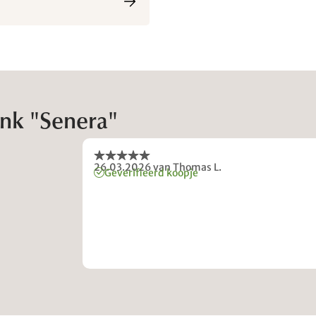
nk "Senera"
26.03.2026
van Thomas L.
Geverifieerd koopje