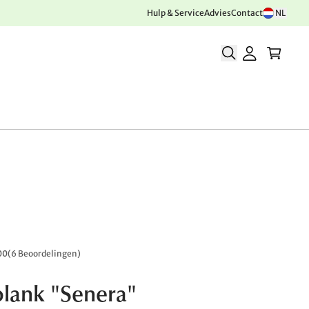
Hulp & Service
Advies
Contact
NL
00
(
6 Beoordelingen
)
lank "Senera"