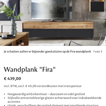
Je schatten zullen er bijzonder goed uitzien op de Fira wandplank
1 van 3
Wandplank "Fira"
€ 439,00
incl. BTW, excl. € 49,00 verzendkosten met transporteur
Hoogwaardig wild eikenhout – duurzaam en edel geolied
Stijlvolle antracietkleurige glazen achterwand voor indrukwekkende
accenten
Uniek, verschuifbaar decoratief element met opvallende structuur