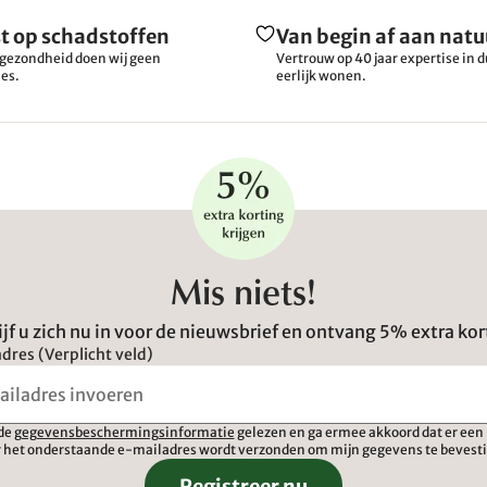
t op schadstoffen
Van begin af aan natu
gezondheid doen wij geen
Vertrouw op 40 jaar expertise in
es.
eerlijk wonen.
Mis niets!
ijf u zich nu in voor de nieuwsbrief en ontvang 5% extra kor
dres (Verplicht veld)
 de
gegevensbeschermingsinformatie
gelezen en ga ermee akkoord dat er een 
 het onderstaande e-mailadres wordt verzonden om mijn gegevens te bevest
Registreer nu