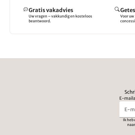
Gratis vakadvies
Getes
Uw vragen – vakkundig en kosteloos
Voor uw 
beantwoord.
concessi
Schr
E-maila
Ik heb
naar