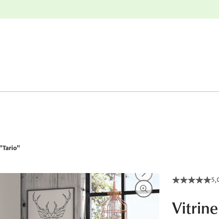
e
Gratis retourneren
 "Tario"
5,
Vitrine