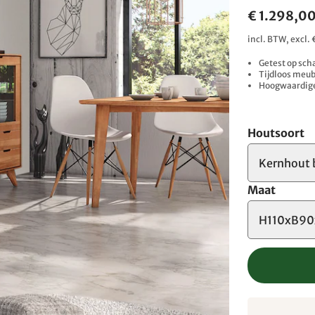
€ 1.298,0
incl. BTW, excl
Getest op sch
Tijdloos meub
Hoogwaardige 
Houtsoort
Kernhout 
Maat
H110xB90