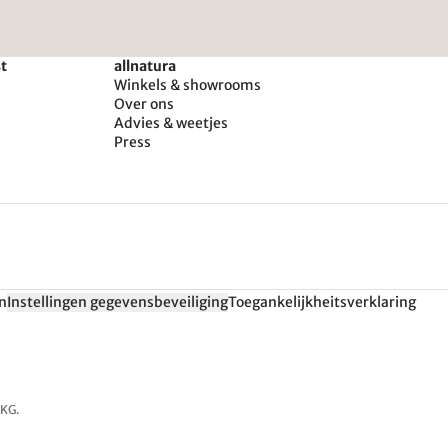
st
allnatura
Winkels & showrooms
Over ons
Advies & weetjes
Press
n
Instellingen gegevensbeveiliging
Toegankelijkheitsverklaring
 KG.