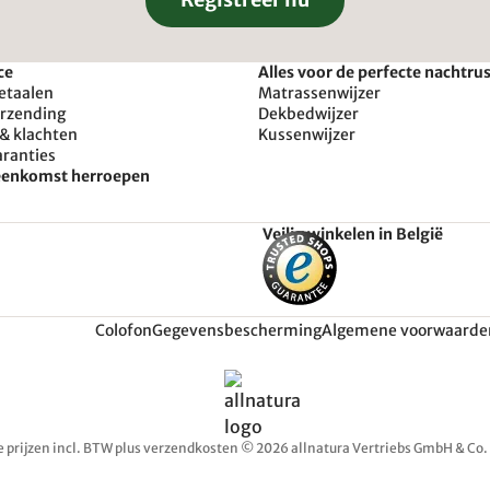
ce
Alles voor de perfecte nachtru
etaalen
Matrassenwijzer
erzending
Dekbedwijzer
& klachten
Kussenwijzer
aranties
reenkomst herroepen
Veilig winkelen in België
Colofon
Gegevensbescherming
Algemene voorwaarde
e prijzen incl. BTW plus verzendkosten © 2026 allnatura Vertriebs GmbH & Co.