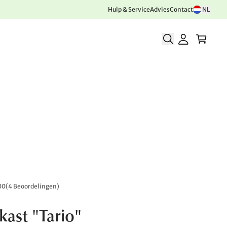
Hulp & Service
Advies
Contact
NL
00
(
4 Beoordelingen
)
kast "Tario"