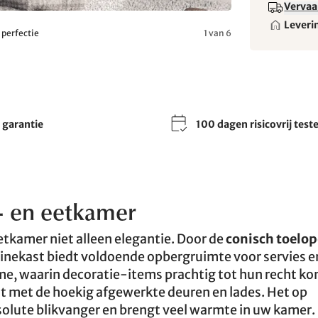
Vervaa
Leveri
 perfectie
1 van 6
r garantie
100 dagen risicovrij test
n- en eetkamer
etkamer niet alleen elegantie. Door de
conisch toelo
trinekast biedt voldoende opbergruimte voor servies e
me, waarin decoratie-items prachtig tot hun recht k
t met de hoekig afgewerkte deuren en lades. Het op
solute blikvanger en brengt veel warmte in uw kamer.