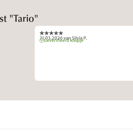
t "Tario"
21.03.2026
van Silvia P.
Geverifieerd koopje