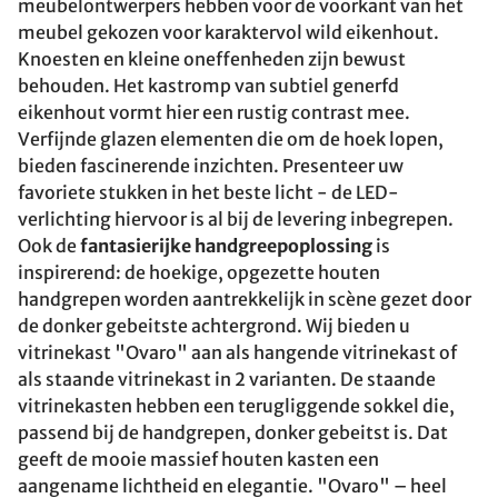
meubelontwerpers hebben voor de voorkant van het
meubel gekozen voor karaktervol wild eikenhout.
Knoesten en kleine oneffenheden zijn bewust
behouden. Het kastromp van subtiel generfd
eikenhout vormt hier een rustig contrast mee.
Verfijnde glazen elementen die om de hoek lopen,
bieden fascinerende inzichten. Presenteer uw
favoriete stukken in het beste licht - de LED-
verlichting hiervoor is al bij de levering inbegrepen.
Ook de
fantasierijke handgreepoplossing
is
inspirerend: de hoekige, opgezette houten
handgrepen worden aantrekkelijk in scène gezet door
de donker gebeitste achtergrond. Wij bieden u
vitrinekast "Ovaro" aan als hangende vitrinekast of
als staande vitrinekast in 2 varianten. De staande
vitrinekasten hebben een terugliggende sokkel die,
passend bij de handgrepen, donker gebeitst is. Dat
geeft de mooie massief houten kasten een
aangename lichtheid en elegantie. "Ovaro" – heel