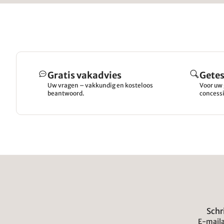
Gratis vakadvies
Getes
Uw vragen – vakkundig en kosteloos
Voor uw 
beantwoord.
concessi
Schr
E-maila