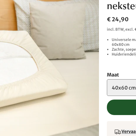
nekst
€ 24,90
incl. BTW, excl
Universele m
60x80 cm
Zachte, soepe
Huidvriendel
Maat
40x60 cm
Vervaa