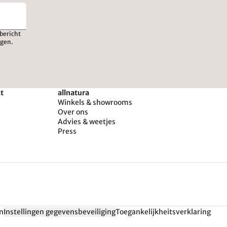
bericht
igen.
st
allnatura
Winkels & showrooms
Over ons
Advies & weetjes
Press
n
Instellingen gegevensbeveiliging
Toegankelijkheitsverklaring