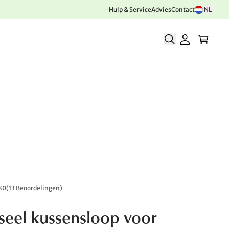
Hulp & Service
Advies
Contact
NL
80
(
13 Beoordelingen
)
seel kussensloop voor