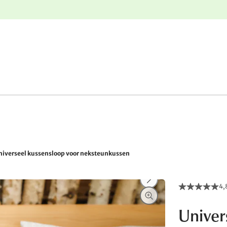
e
Gratis retourneren
niverseel kussensloop voor neksteunkussen
4,
Univer