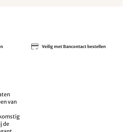
en
Veilig met Bancontact bestellen
aten
pen van
fkomstig
j de
egant