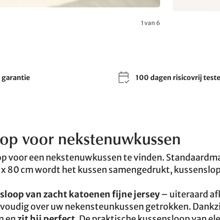
1 van 6
r garantie
100 dagen risicovrij test
oop voor nekstenuwkussen
oop voor een nekstenuwkussen te vinden. Standaardm
40 x 80 cm wordt het kussen samengedrukt, kussenslo
sloop van zacht katoenen fijne jersey
– uiteraard a
envoudig over uw nekensteunkussen getrokken. Dankzi
en en
zit hij perfect
. De praktische kussensloop van el