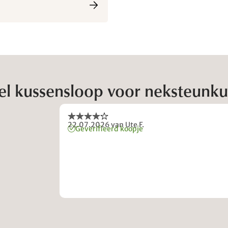
el kussensloop voor neksteunk
22.07.2026
van Ute F.
Geverifieerd koopje