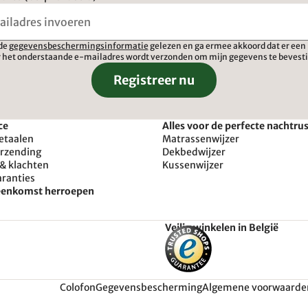
 de
gegevensbeschermingsinformatie
gelezen en ga ermee akkoord dat er een 
 het onderstaande e-mailadres wordt verzonden om mijn gegevens te bevest
Registreer nu
ce
Alles voor de perfecte nachtru
etaalen
Matrassenwijzer
erzending
Dekbedwijzer
& klachten
Kussenwijzer
aranties
reenkomst herroepen
Veilig winkelen in België
Colofon
Gegevensbescherming
Algemene voorwaarde