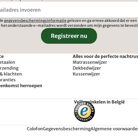
 de
gegevensbeschermingsinformatie
gelezen en ga ermee akkoord dat er een 
 het onderstaande e-mailadres wordt verzonden om mijn gegevens te bevest
Registreer nu
ce
Alles voor de perfecte nachtru
etaalen
Matrassenwijzer
erzending
Dekbedwijzer
& klachten
Kussenwijzer
aranties
reenkomst herroepen
Veilig winkelen in België
Colofon
Gegevensbescherming
Algemene voorwaarde