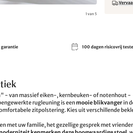
Vervaa
1 van 5
r garantie
100 dagen risicovrij test
tiek
na" - van massief eiken-, kernbeuken- of notenhout -
pengewerkte rugleuning is een
mooie blikvanger
in d
omfortabele zitpolstering. Kies uit verschillende bek
en met uw familie, het gezellige gesprek met vrienden
 moderniteit kenmerken deze hoogwaardige stoel
, 