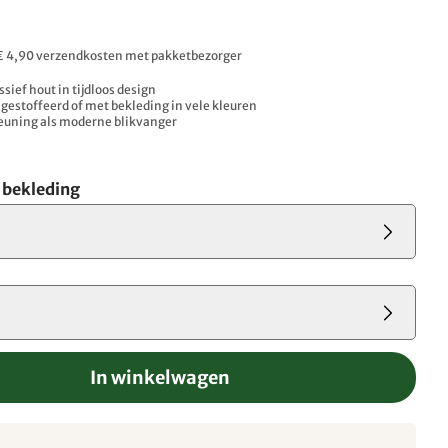
. € 4,90 verzendkosten met pakketbezorger
sief hout in tijdloos design
gestoffeerd of met bekleding in vele kleuren
gleuning als moderne blikvanger
e bekleding
In winkelwagen