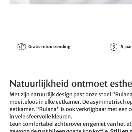
Gratis retourzending
5 jaa
Natuurlijkheid ontmoet esthe
Met zijn natuurlijk design past onze stoel "Rula
moeiteloos in elke eetkamer. De asymmetrisch o
eetkamer. "Rulana" is ook verkrijgbaar met een c
in vele sfeervolle kleuren.
Leun comfortabel achterover en geniet van het et
gewoon de rust bij een goede kop koffie.
Stijl en