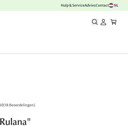
Hulp & Service
Advies
Contact
NL
80
(
18 Beoordelingen
)
"Rulana"