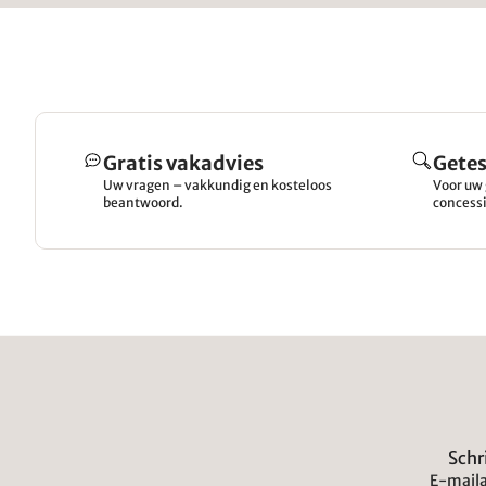
Gratis vakadvies
Getes
Uw vragen – vakkundig en kosteloos
Voor uw 
beantwoord.
concessi
Schr
E-maila