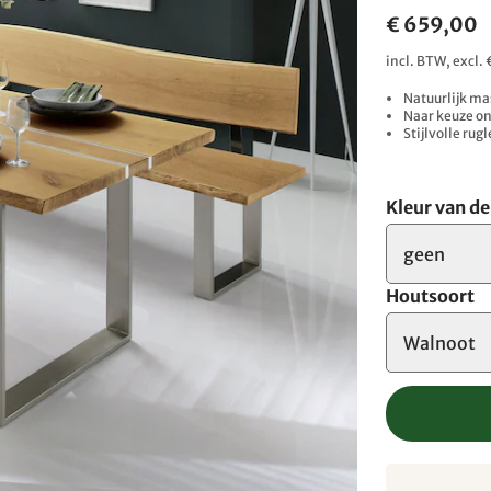
€ 659,00
incl. BTW, excl
Natuurlijk mas
Naar keuze on
Stijlvolle ru
Kleur van d
geen
Houtsoort
Walnoot