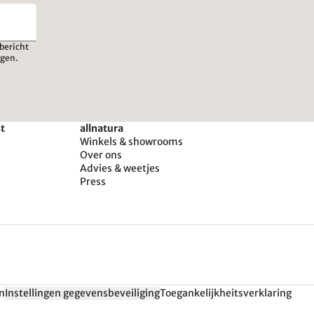
bericht
igen.
st
allnatura
Winkels & showrooms
Over ons
Advies & weetjes
Press
n
Instellingen gegevensbeveiliging
Toegankelijkheitsverklaring