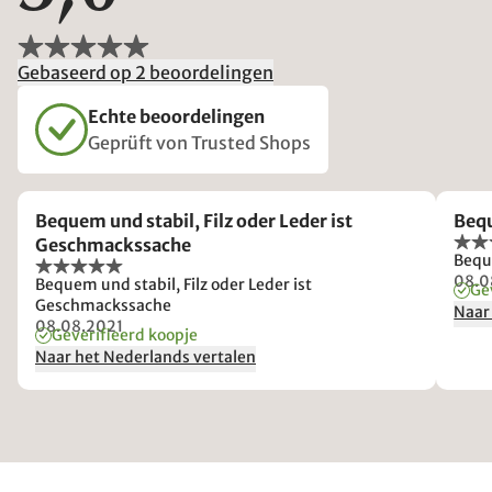
Gebaseerd op 2 beoordelingen
Echte beoordelingen
Geprüft von Trusted Shops
Bequem und stabil, Filz oder Leder ist
Bequ
Geschmackssache
Bequ
08.0
Bequem und stabil, Filz oder Leder ist
Ge
Geschmackssache
Naar
08.08.2021
Geverifieerd koopje
Naar het Nederlands vertalen