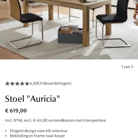
1 van 3
4,80
(
11 Beoordelingen
)
Stoel "Auricia"
€ 619,00
incl. BTW, excl. € 49,00 verzendkosten met transporteur
Elegant design voor elk interieur
Bekleding en frame naar keuze