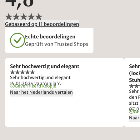
4,8
Gebaseerd op 11 beoordelingen
Echte beoordelingen
Geprüft von Trusted Shops
Sehr hochwertig und elegant
Sehr
(loc
Sehr hochwertig und elegant
Stuh
15.01.2024
van Yunjia Y.
Geverifieerd koopje
habe
Sehr 
Naar het Nederlands vertalen
Veru
den 
ohn
sitzt
dass
07.0
Ge
ohne
Naar
so s