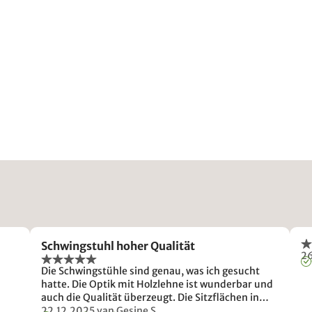
Schwingstuhl hoher Qualität
26
Die Schwingstühle sind genau, was ich gesucht
hatte. Die Optik mit Holzlehne ist wunderbar und
auch die Qualität überzeugt. Die Sitzflächen in
Leder sind bequem und robust. Diese Bestellung
22.12.2025
van Gesine S.