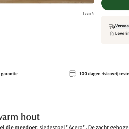
1 van 4
Vervaa
Leveri
r garantie
100 dagen risicovrij test
warm hout
oel die meedoet
: sledestoel "Acero". De zacht gebog