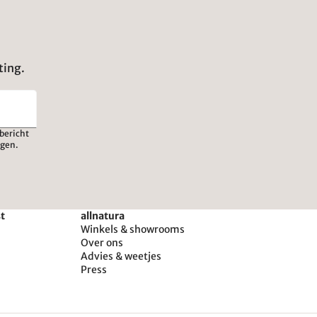
ting.
bericht
igen.
st
allnatura
Winkels & showrooms
Over ons
Advies & weetjes
Press