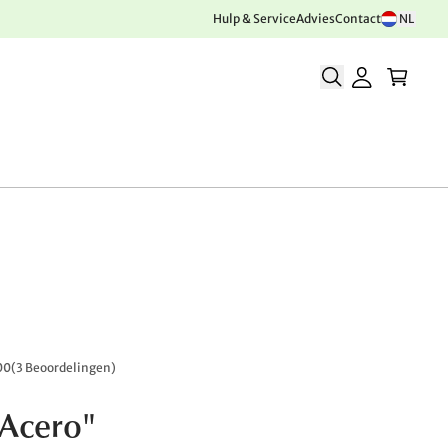
Hulp & Service
Advies
Contact
NL
00
(
3 Beoordelingen
)
"Acero"