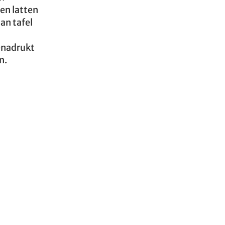
ten latten
an tafel
enadrukt
n.