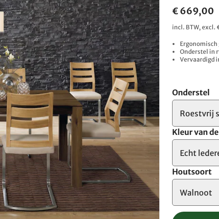
€ 669,00
incl. BTW, excl
Ergonomisch 
Onderstel in 
Vervaardigd i
Onderstel
Roestvrij 
Kleur van d
Echt leder
Houtsoort
Walnoot