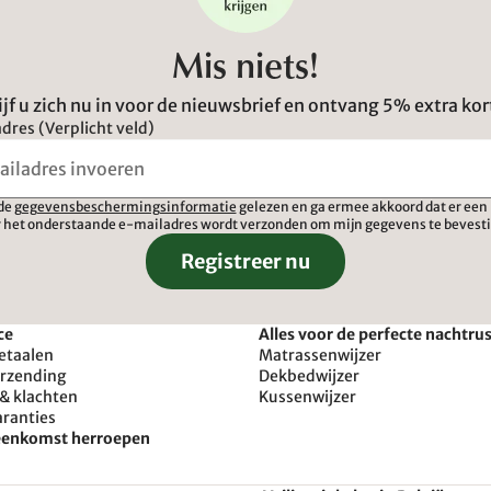
Mis niets!
ijf u zich nu in voor de nieuwsbrief en ontvang 5% extra kor
dres (Verplicht veld)
 de
gegevensbeschermingsinformatie
gelezen en ga ermee akkoord dat er een 
 het onderstaande e-mailadres wordt verzonden om mijn gegevens te bevest
Registreer nu
ce
Alles voor de perfecte nachtru
etaalen
Matrassenwijzer
erzending
Dekbedwijzer
& klachten
Kussenwijzer
aranties
reenkomst herroepen