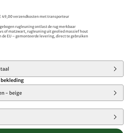
. € 49,00 verzendkosten met transporteur
gebogen rugleuning ontlast de rug merkbaar
rvs of matzwart, rugleuning uit geolied massief hout
n de EU – gemonteerde levering, direct te gebruiken
staal
e bekleding
en - beige