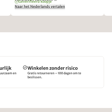
Geverifieerd koopje
war eine Nachbestellung als Erweiterung von 4 auf
Naar het Nederlands vertalen
6 Stühle. Daran sieht man, wie zufrieden ich mit
den Stühlen bin. Die von vor 4-5 Jahren sind auch
weiterhin in tadellosem Zustand trotz täglicher
Nutzung.
urlijk
Winkelen zonder risico
 duurzaam en
Gratis retourneren – 100 dagen om te
beslissen.