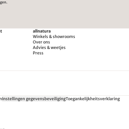
igen.
st
allnatura
Winkels & showrooms
Over ons
Advies & weetjes
Press
n
Instellingen gegevensbeveiliging
Toegankelijkheitsverklaring