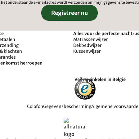
 het onderstaande e-mailadres wordt verzonden om mijn gegevens te bevest
Registreer nu
ce
Alles voor de perfecte nachtru
etaalen
Matrassenwijzer
erzending
Dekbedwijzer
& klachten
Kussenwijzer
aranties
reenkomst herroepen
Veilig winkelen in België
Colofon
Gegevensbescherming
Algemene voorwaarde