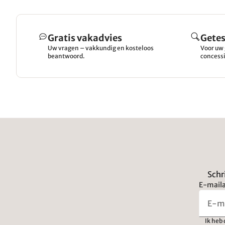
Gratis vakadvies
Getes
Uw vragen – vakkundig en kosteloos
Voor uw 
beantwoord.
concessi
Schr
E-maila
Ik heb