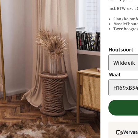
incl. BTW, excl
Slank kolomf
Massief hout
Twee hoogtes
Houtsoort
Wilde eik
Maat
H169xB54
Vervaa