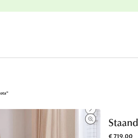
e
Gratis retourneren
Rota"
Staand
€ 719,00