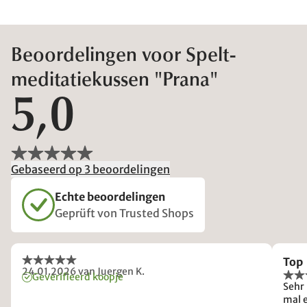
Beoordelingen voor Spelt-
meditatiekussen "Prana"
5,0
Gebaseerd op 3 beoordelingen
Echte beoordelingen
Geprüft von Trusted Shops
Top
24.01.2026
van Juergen K.
Geverifieerd koopje
Sehr
mal e