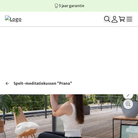
5 jaar garantie
Springen naar hoofdinhoud
Springen naar hoofdnavigatie
Springen naar voettekst
Spelt-meditatiekussen "Prana"