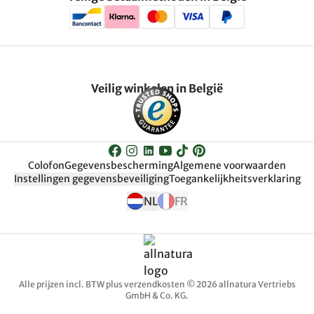
Veilig winkelen in België
Colofon
Gegevensbescherming
Algemene voorwaarden
Instellingen gegevensbeveiliging
Toegankelijkheitsverklaring
NL
FR
Alle prijzen incl. BTW plus verzendkosten © 2026 allnatura Vertriebs
GmbH & Co. KG.