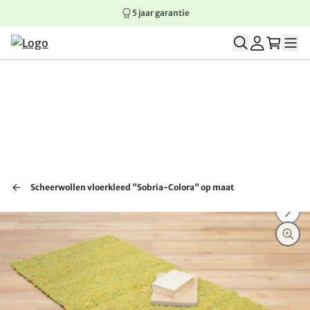
5 jaar garantie
Springen naar hoofdinhoud
Springen naar hoofdnavigatie
Springen naar voettekst
Scheerwollen vloerkleed "Sobria-Colora" op maat