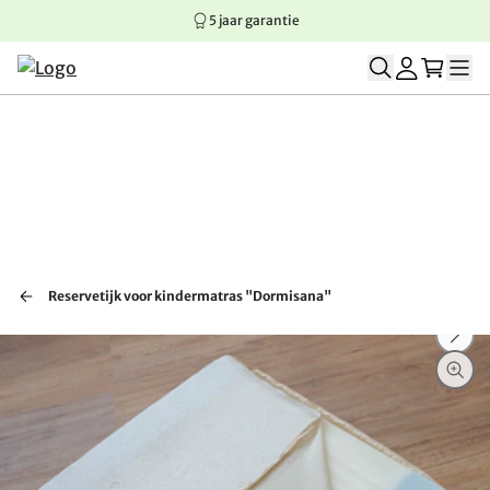
5 jaar garantie
Springen naar hoofdinhoud
Springen naar hoofdnavigatie
Springen naar voettekst
Reservetijk voor kindermatras "Dormisana"