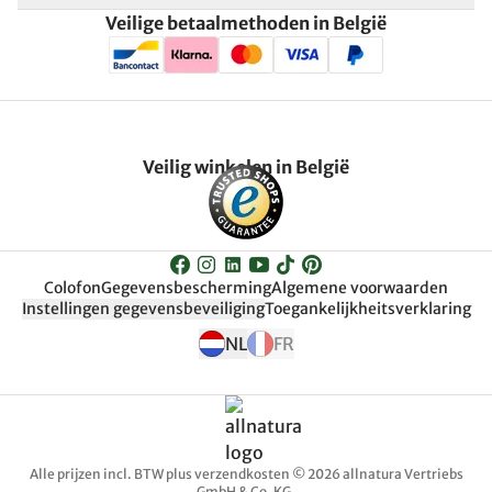
Veilige betaalmethoden in België
Veilig winkelen in België
Colofon
Gegevensbescherming
Algemene voorwaarden
Instellingen gegevensbeveiliging
Toegankelijkheitsverklaring
NL
FR
Alle prijzen incl. BTW plus verzendkosten © 2026 allnatura Vertriebs
GmbH & Co. KG.