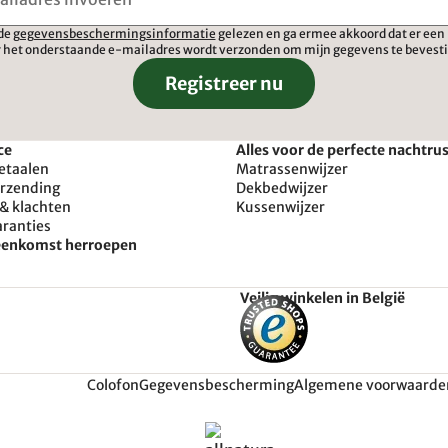
 de
gegevensbeschermingsinformatie
gelezen en ga ermee akkoord dat er een 
 het onderstaande e-mailadres wordt verzonden om mijn gegevens te bevest
Registreer nu
ce
Alles voor de perfecte nachtru
etaalen
Matrassenwijzer
erzending
Dekbedwijzer
& klachten
Kussenwijzer
aranties
reenkomst herroepen
Veilig winkelen in België
Colofon
Gegevensbescherming
Algemene voorwaarde