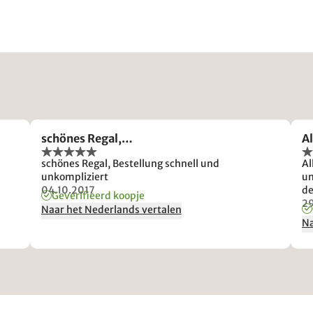
schönes Regal,…
Al
schönes Regal, Bestellung schnell und
Al
unkompliziert
un
04.10.2017
de
Geverifieerd koopje
an
29
Naar het Nederlands vertalen
Na