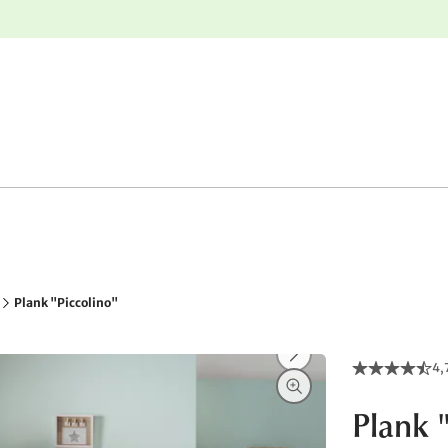
e
Gratis retourneren
Plank "Piccolino"
4,
Plank 