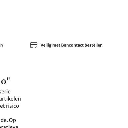
en
Veilig met Bancontact bestellen
no"
serie
artikelen
et risico
ode. Op
oratieve