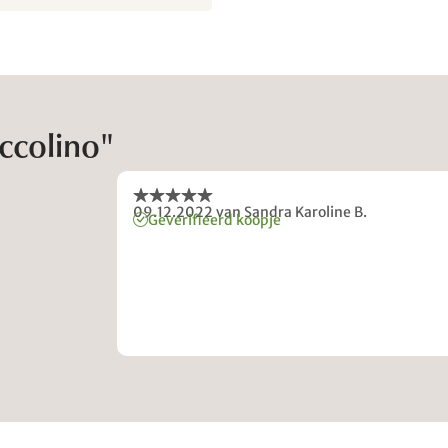
ccolino"
09.12.2022
van Sandra Karoline B.
Geverifieerd koopje