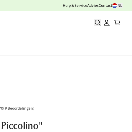
Hulp & Service
Advies
Contact
NL
70
(
9 Beoordelingen
)
"Piccolino"