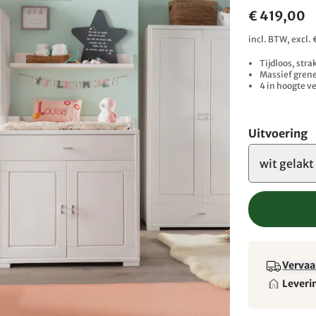
€ 419,00
incl. BTW, excl
Tijdloos, stra
Massief gren
4 in hoogte v
Uitvoering
wit gelakt
Vervaa
Leveri