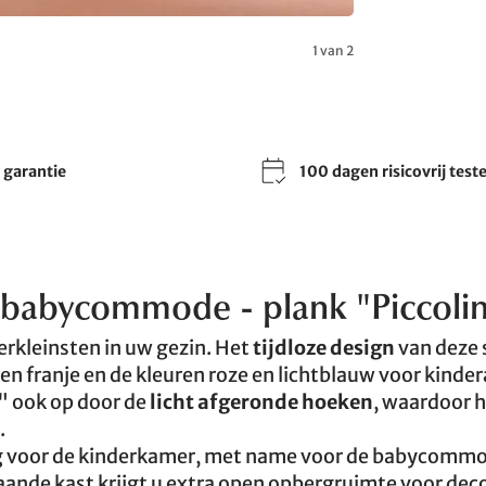
1 van 2
r garantie
100 dagen risicovrij test
e babycommode - plank "Piccoli
rkleinsten in uw gezin. Het
tijdloze design
van deze 
en franje en de kleuren roze en lichtblauw voor kinder
o" ook op door de
licht afgeronde hoeken
, waardoor h
.
ing voor de kinderkamer, met name voor de babycomm
aande kast krijgt u extra open opbergruimte voor dec