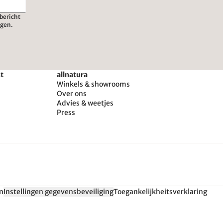
bericht
igen.
st
allnatura
Winkels & showrooms
Over ons
Advies & weetjes
Press
n
Instellingen gegevensbeveiliging
Toegankelijkheitsverklaring