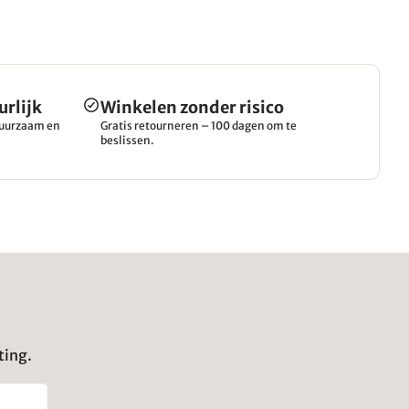
urlijk
Winkelen zonder risico
 duurzaam en
Gratis retourneren – 100 dagen om te
beslissen.
ting.