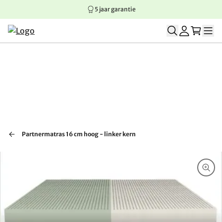
5 jaar garantie
Springen naar hoofdinhoud
Springen naar hoofdnavigatie
Springen naar voettekst
Partnermatras 16 cm hoog - linker kern