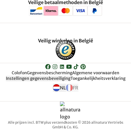
Veilige betaalmethoden in België
Veilig winkelen in België
Colofon
Gegevensbescherming
Algemene voorwaarden
Instellingen gegevensbeveiliging
Toegankelijkheitsverklaring
NL
FR
Alle prijzen incl. BTW plus verzendkosten © 2026 allnatura Vertriebs
GmbH & Co. KG.