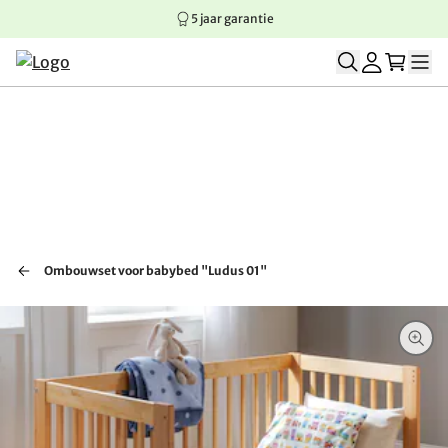
5 jaar garantie
Springen naar hoofdinhoud
Springen naar hoofdnavigatie
Springen naar voettekst
Ombouwset voor babybed "Ludus 01"