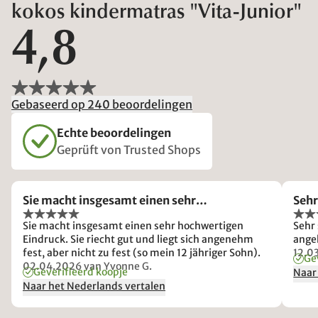
kokos kindermatras "Vita-Junior"
4,8
Gebaseerd op 240 beoordelingen
Echte beoordelingen
Geprüft von Trusted Shops
Sie macht insgesamt einen sehr…
Sehr
Sie macht insgesamt einen sehr hochwertigen
Sehr sch
Eindruck. Sie riecht gut und liegt sich angenehm
fest, aber nicht zu fest (so mein 12 jähriger Sohn).
12.0
Ge
02.04.2026
van Yvonne G.
Geverifieerd koopje
Naar
Naar het Nederlands vertalen