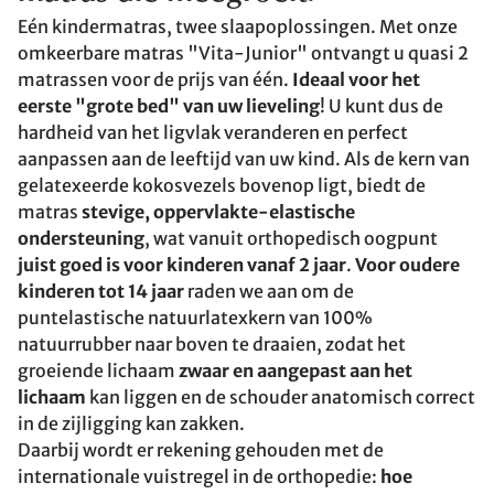
Eén kindermatras, twee slaapoplossingen. Met onze
omkeerbare matras "Vita-Junior" ontvangt u quasi 2
matrassen voor de prijs van één.
Ideaal voor het
eerste "grote bed" van uw lieveling
! U kunt dus de
hardheid van het ligvlak veranderen en perfect
aanpassen aan de leeftijd van uw kind. Als de kern van
gelatexeerde kokosvezels bovenop ligt, biedt de
matras
stevige, oppervlakte-elastische
ondersteuning
, wat vanuit orthopedisch oogpunt
juist goed is voor kinderen vanaf 2 jaar
.
Voor oudere
kinderen tot 14 jaar
raden we aan om de
puntelastische natuurlatexkern van 100%
natuurrubber naar boven te draaien, zodat het
groeiende lichaam
zwaar en aangepast aan het
lichaam
kan liggen en de schouder anatomisch correct
in de zijligging kan zakken.
Daarbij wordt er rekening gehouden met de
internationale vuistregel in de orthopedie:
hoe