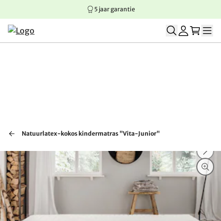
5 jaar garantie
Springen naar hoofdinhoud
Springen naar hoofdnavigatie
Springen naar voettekst
Natuurlatex-kokos kindermatras "Vita-Junior"