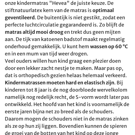
onze kindermatras "Hevea" de juiste keuze. De
stiftnatuurlatex kern van de matras is
optimaal
geventileerd
. De buitentijk is niet gestikt, zodat een
perfecte luchtcirculatie gegarandeerd is. Zo blijft de
matras altijd mooi droog
en trekt dus geen mijten
aan. De tijk van katoenen badstof maakt regelmatig
onderhoud gemakkelijk. U kunt hem
wassen op 60 °C
en in een mum van tijd weer drogen.
Veel ouders willen hun kind graag een plezier doen
door een lekker zacht nestje te maken. Maar pas op,
dat is orthopedisch gezien helaas helemaal verkeerd.
Kindermatrassen moeten hard en elastisch zijn
. Bij
kinderen tot 8 jaar is de nog doorbloede wervelkolom
namelijk nog redelijk recht, de S-vorm wordt later pas
ontwikkeld. Het hoofd van het kind is voornamelijk de
eerste jaren bijna net zo breed als de schouders.
Daarom mogen de schouders niet in de matras zinken
als ze op hun zij liggen. Bovendien kunnen de spieren
de groei van de botten van het kind op deze jonge