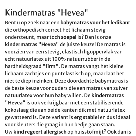
Kindermatras "Hevea"
Bent u op zoek naar een
babymatras voor het ledikant
die orthopedisch correct het lichaam stevig
ondersteunt, maar toch
soepel
is? Dan is onze
kindermatras "Hevea"
de juiste keuze! De matras is
voorzien van een stevig, elastisch ligoppervlak van
echt natuurlatex uit 100% natuurrubber in de
hardheidsgraad "firm". De matras vangt het kleine
lichaam zachtjes en puntelastisch op, maar laat het
niet te diep inzinken. Deze doordachte babymatras is
de beste keuze voor ouders die een matras van zuiver
natuurlatex voor hun baby willen. De
kindermatras
"Hevea"
is ook verkrijgbaar met een stabiliserende
kokoslaag die aan beide kanten dik met natuurlatex
gewatteerd is. Deze variant is
erg stabiel
en dus ideaal
voor kleuters die graag in hun bedje gaan staan.
Uw
kind regeert allergisch
op huisstofmijt? Ook dan is