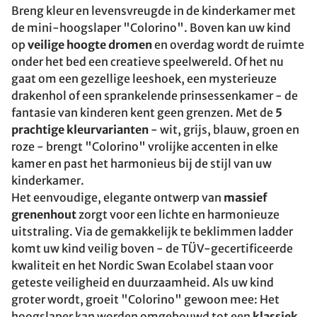
Breng kleur en levensvreugde in de kinderkamer met
de mini-hoogslaper "Colorino". Boven kan uw kind
op
veilige hoogte dromen
en overdag wordt de ruimte
onder het bed een creatieve speelwereld. Of het nu
gaat om een gezellige leeshoek, een mysterieuze
drakenhol of een sprankelende prinsessenkamer - de
fantasie van kinderen kent geen grenzen. Met de
5
prachtige kleurvarianten
- wit, grijs, blauw, groen en
roze - brengt "Colorino" vrolijke accenten in elke
kamer en past het harmonieus bij de stijl van uw
kinderkamer.
Het eenvoudige, elegante ontwerp van
massief
grenenhout
zorgt voor een lichte en harmonieuze
uitstraling. Via de gemakkelijk te beklimmen ladder
komt uw kind veilig boven - de TÜV-gecertificeerde
kwaliteit en het Nordic Swan Ecolabel staan voor
geteste veiligheid en duurzaamheid. Als uw kind
groter wordt, groeit "Colorino" gewoon mee: Het
hoogslaper kan worden omgebouwd tot een
klassiek