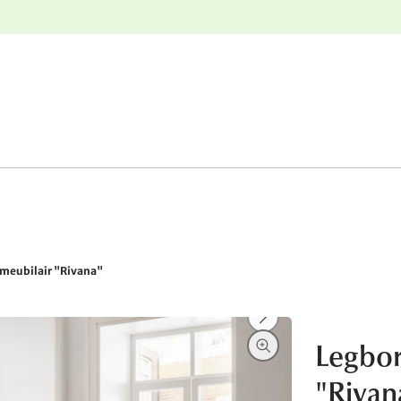
e
Gratis retourneren
rmeubilair "Rivana"
Legbor
"Rivan