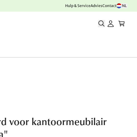
Hulp & Service
Advies
Contact
NL
d voor kantoormeubilair
a"