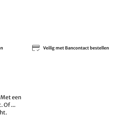
en
Veilig met Bancontact bestellen
. Met een
Of ...
ht.