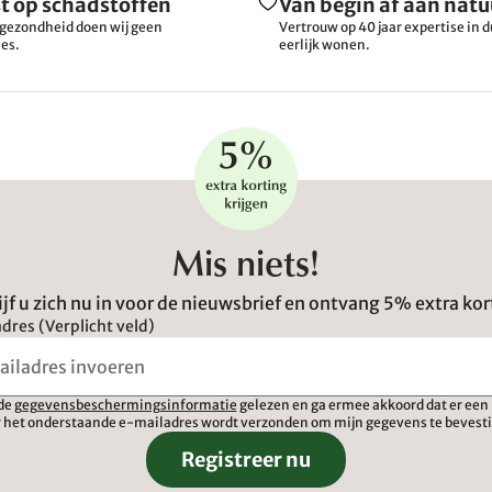
t op schadstoffen
Van begin af aan natu
gezondheid doen wij geen
Vertrouw op 40 jaar expertise in
es.
eerlijk wonen.
Mis niets!
ijf u zich nu in voor de nieuwsbrief en ontvang 5% extra kor
dres (Verplicht veld)
 de
gegevensbeschermingsinformatie
gelezen en ga ermee akkoord dat er een 
 het onderstaande e-mailadres wordt verzonden om mijn gegevens te bevest
Registreer nu