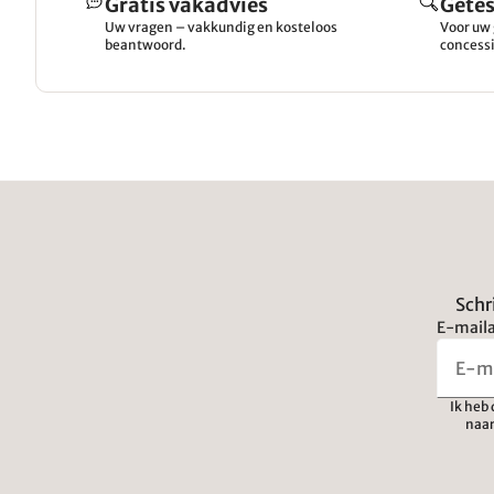
Gratis vakadvies
Getes
Uw vragen – vakkundig en kosteloos
Voor uw 
beantwoord.
concessi
Schr
E-maila
Ik heb
naar