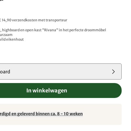
 € 14,90 verzendkosten met transporteur
, highboard en open kast "Rivana" in het perfecte droommöbel
duurzaam
wild eikenhout
board
In winkelwagen
rdigd en geleverd binnen ca. 8 - 10 weken