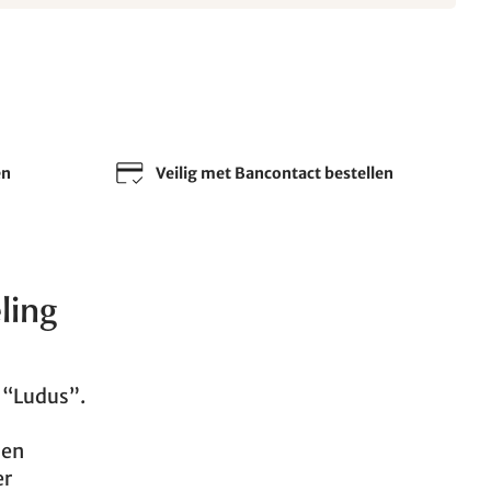
en
Veilig met Bancontact bestellen
ling
 “Ludus”.
 en
er