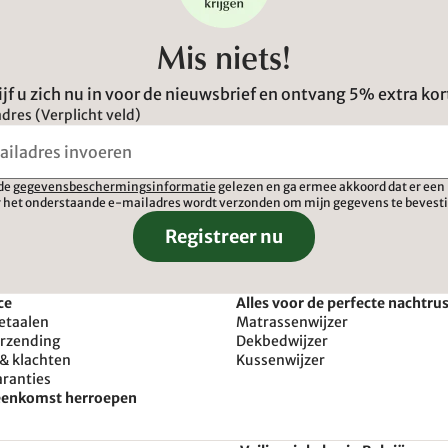
Mis niets!
ijf u zich nu in voor de nieuwsbrief en ontvang 5% extra kor
dres (Verplicht veld)
 de
gegevensbeschermingsinformatie
gelezen en ga ermee akkoord dat er een 
 het onderstaande e-mailadres wordt verzonden om mijn gegevens te bevest
Registreer nu
ce
Alles voor de perfecte nachtru
etaalen
Matrassenwijzer
erzending
Dekbedwijzer
& klachten
Kussenwijzer
aranties
reenkomst herroepen