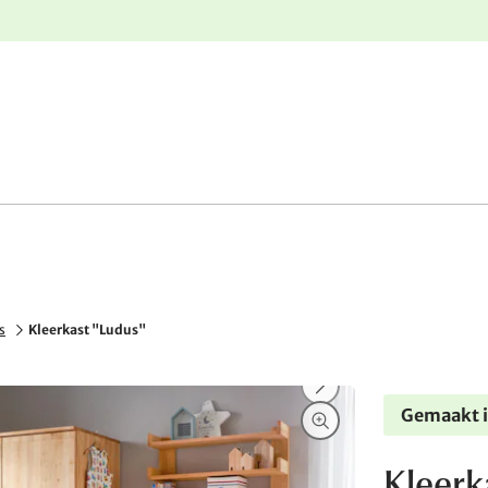
e
Gratis retourneren
s
Kleerkast "Ludus"
Gemaakt i