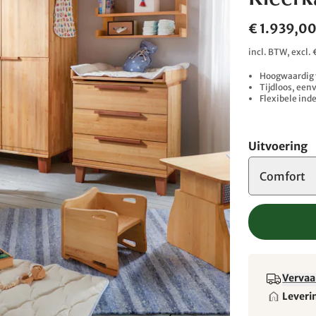
Kleerk
€ 1.939,0
incl. BTW, excl
Hoogwaardig 
Tijdloos, een
Flexibele ind
Uitvoering
Comfort
Vervaa
Leveri