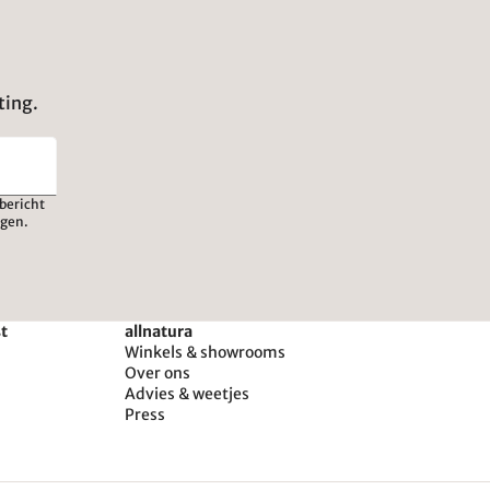
ting.
bericht
igen.
st
allnatura
Winkels & showrooms
Over ons
Advies & weetjes
Press