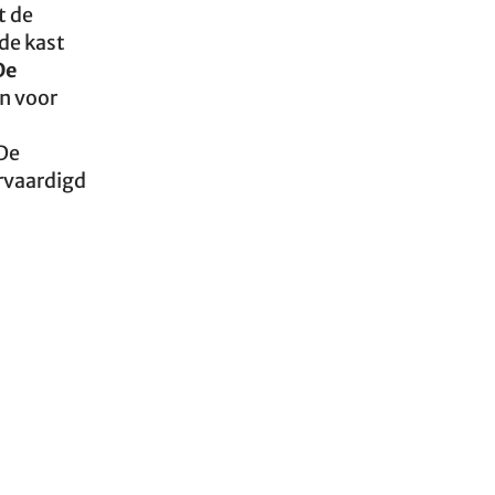
t de
 de kast
De
n voor
De
rvaardigd