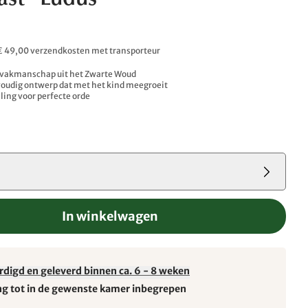
ast "Ludus"
0
. € 49,00 verzendkosten met transporteur
vakmanschap uit het Zwarte Woud
voudig ontwerp dat met het kind meegroeit
eling voor perfecte orde
In winkelwagen
rdigd en geleverd binnen ca. 6 - 8 weken
ng tot in de gewenste kamer inbegrepen