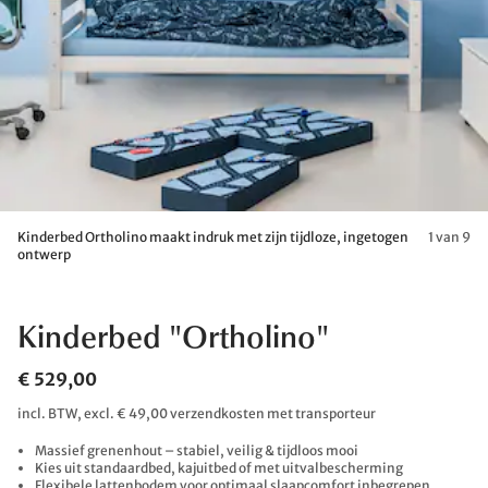
Kinderbed Ortholino maakt indruk met zijn tijdloze, ingetogen
1 van 9
ontwerp
Kinderbed "Ortholino"
€ 529,00
incl. BTW, excl. € 49,00 verzendkosten met transporteur
Massief grenenhout – stabiel, veilig & tijdloos mooi
Kies uit standaardbed, kajuitbed of met uitvalbescherming
Flexibele lattenbodem voor optimaal slaapcomfort inbegrepen