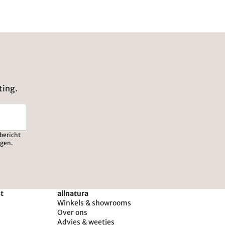
ting.
bericht
igen.
st
allnatura
Winkels & showrooms
Over ons
Advies & weetjes