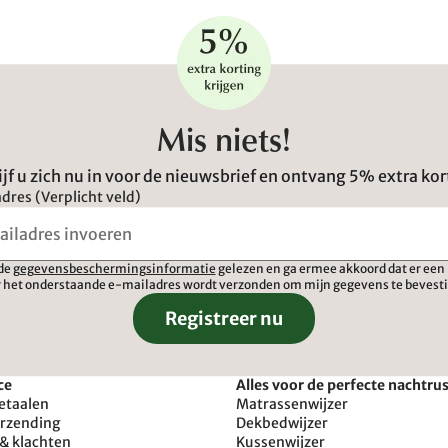
Mis niets!
ijf u zich nu in voor de nieuwsbrief en ontvang 5% extra kor
dres (Verplicht veld)
 de
gegevensbeschermingsinformatie
gelezen en ga ermee akkoord dat er een 
 het onderstaande e-mailadres wordt verzonden om mijn gegevens te bevest
Registreer nu
ce
Alles voor de perfecte nachtru
etaalen
Matrassenwijzer
erzending
Dekbedwijzer
& klachten
Kussenwijzer