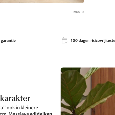
1 van 10
r garantie
100 dagen risicovrij test
karakter
a" ook in kleinere
 cm. Massieve
wildeiken