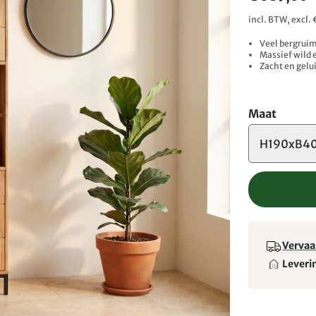
incl. BTW, excl
Veel bergruim
Massief wild 
Zacht en gelui
Maat
H190xB4
Vervaa
Leveri