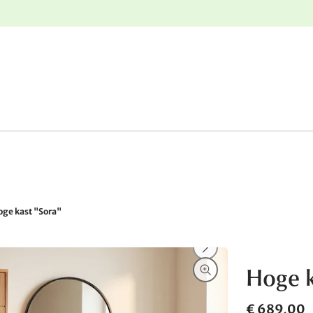
e
Gratis retourneren
oge kast "Sora"
Hoge k
€ 689,00