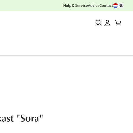
Hulp & Service
Advies
Contact
NL
ast "Sora"