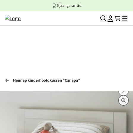
5 jaar garantie
Springen naar hoofdinhoud
Springen naar hoofdnavigatie
Springen naar voettekst
Hennep kinderhoofdkussen "Canapa"