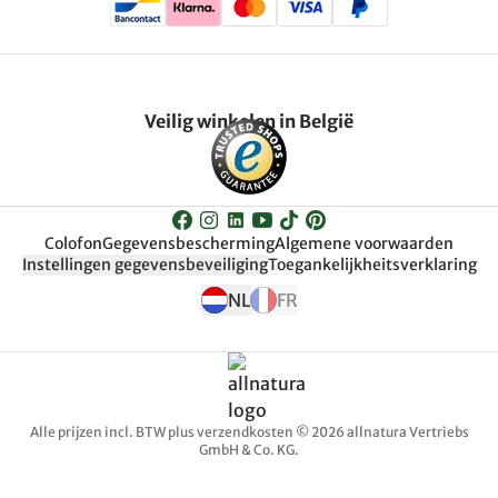
Veilig winkelen in België
Colofon
Gegevensbescherming
Algemene voorwaarden
Instellingen gegevensbeveiliging
Toegankelijkheitsverklaring
NL
FR
Alle prijzen incl. BTW plus verzendkosten © 2026 allnatura Vertriebs
GmbH & Co. KG.