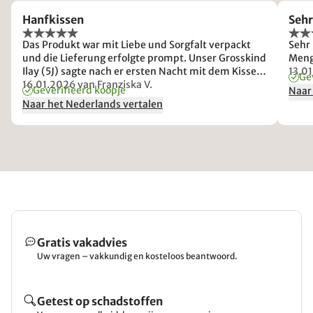
Hanfkissen
Seh
Das Produkt war mit Liebe und Sorgfalt verpackt
Sehr
und die Lieferung erfolgte prompt. Unser Grosskind
Meng
Ilay (5J) sagte nach er ersten Nacht mit dem Kissen,
13.0
Ge
dass er noch nie sooo gut geschlafen habe :)))-
16.01.2026
van Franziska V.
Geverifieerd koopje
Naar
Naar het Nederlands vertalen
Gratis vakadvies
Uw vragen – vakkundig en kosteloos beantwoord.
Getest op schadstoffen