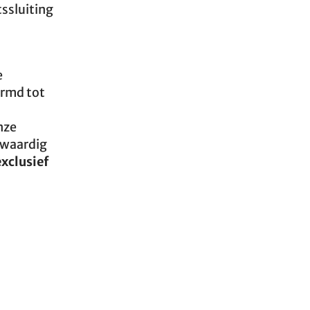
tssluiting
e
ormd tot
nze
gwaardig
exclusief