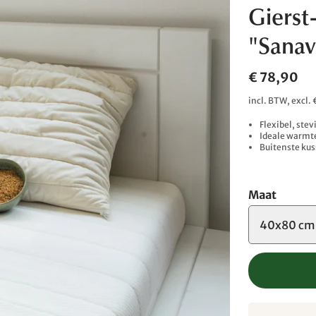
Gierst
"Sanav
€ 78,90
incl. BTW, excl
Flexibel, ste
Ideale warmte
Buitenste ku
Maat
40x80 cm