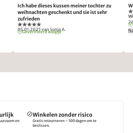
Ich habe dieses kussen meiner tochter zu
W
weihnachten geschenkt und sie ist sehr
Wi
zufrieden
2
05.01.2025
van Sonja A.
Na
Geverifieerd koopje
urlijk
Winkelen zonder risico
 duurzaam en
Gratis retourneren – 100 dagen om te
beslissen.