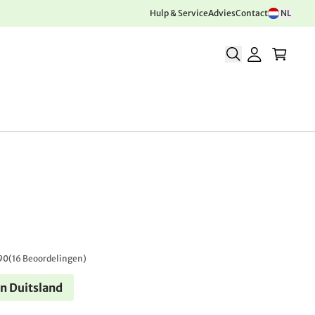
Hulp & Service
Advies
Contact
NL
90
(
16 Beoordelingen
)
n Duitsland