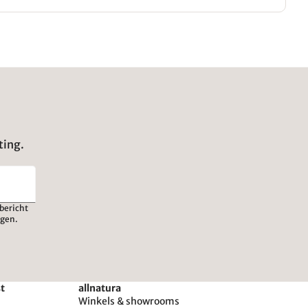
ting.
bericht
igen.
st
allnatura
Winkels & showrooms