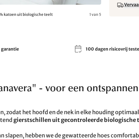
Vervaa
% katoen uit biologische teelt
1 van 5
r garantie
100 dagen risicovrij test
anavera" - voor een ontspannen
en, zodat het hoofd en de nek in elke houding optimaa
itend
gierstschillen uit gecontroleerde biologische 
 kan slapen, hebben we de gewatteerde hoes comfortab