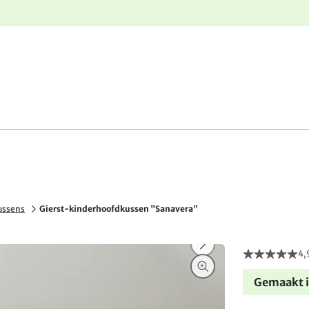
e
Gratis retourneren
ussens
Gierst-kinderhoofdkussen "Sanavera"
4,
Gemaakt i