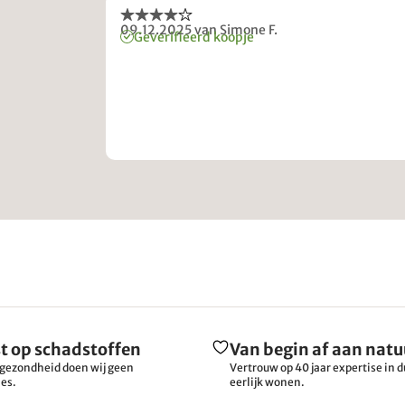
09.12.2025
van Simone F.
Geverifieerd koopje
t op schadstoffen
Van begin af aan natu
gezondheid doen wij geen
Vertrouw op 40 jaar expertise in
es.
eerlijk wonen.