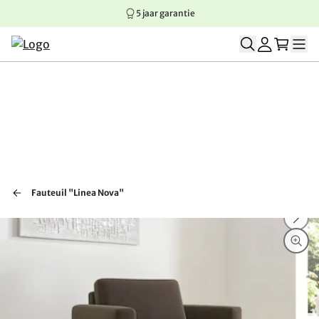
5 jaar garantie
Springen naar hoofdinhoud
Springen naar hoofdnavigatie
Springen naar voettekst
Fauteuil "Linea Nova"