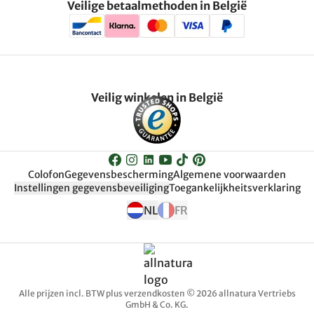
Veilige betaalmethoden in België
Veilig winkelen in België
Colofon
Gegevensbescherming
Algemene voorwaarden
Instellingen gegevensbeveiliging
Toegankelijkheitsverklaring
NL
FR
Alle prijzen incl. BTW plus verzendkosten © 2026 allnatura Vertriebs
GmbH & Co. KG.