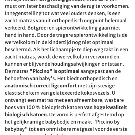
must om later beschadiging van de rug te voorkomen.
In tegenstelling tot wat veel ouders denken, is een
zacht matras vanuit orthopedisch oogpunt helemaal
verkeerd. Botgroei en spierontwikkeling gaan niet
hand in hand. Door de tragere spierontwikkeling is de
wervelkolom in de kindertijd nog niet optimaal
beschermd. Als het lichaampje te diep wegzakt in een
zacht matras, wordt de wervelkolom vervormd en
kunnen er blijvende houdingsafwijkingen ontstaan.
De matras
"Piccino" is optimaal
aangepast aan de
behoeften van baby's. Het biedt orthopedisch en
anatomisch correct ligcomfort
met zijn stevige
elastische kern van gelatexeerde kokosvezels. U
ontvangt een matras met een afneembare, wasbare
hoes van 100 % biologisch katoen
van hoge kwaliteit
biologisch katoen
. De vorm is perfect afgestemd op
het gelijknamige babybedje en maakt "Piccino by
babybay" tot een onmisbare metgezel voor de eerste