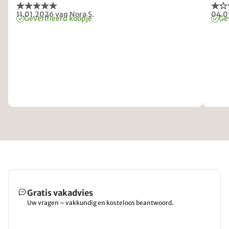
11.01.2026
van Nora S.
04.0
Geverifieerd koopje
Ge
Gratis vakadvies
Uw vragen – vakkundig en kosteloos beantwoord.