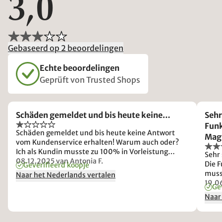
3,0
Gebaseerd op 2 beoordelingen
Echte beoordelingen
Geprüft von Trusted Shops
Schäden gemeldet und bis heute keine…
Sehr
Funk
Schäden gemeldet und bis heute keine Antwort
Magn
vom Kundenservice erhalten! Warum auch oder?
Daue
Ich als Kundin musste zu 100% in Vorleistung
Sehr
gehen und damit muss sich ja seitens allnatura
08.12.2025
van Antonia F.
Die 
Geverifieerd koopje
niemand mehr drum kümmern! Eine absolute
muss
Naar het Nederlands vertalen
Frechheit!
Wir 
19.0
Ge
Naar