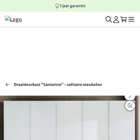
5 jaar garantie
Springen naar hoofdinhoud
Springen naar hoofdnavigatie
Springen naar voettekst
Draaideurkast "Santorino" - solitaire meubelen