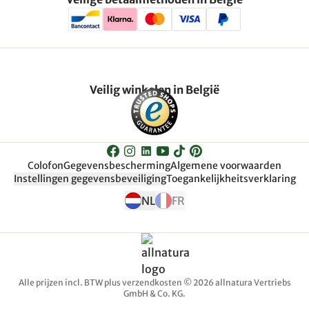
Veilig winkelen in België
Colofon
Gegevensbescherming
Algemene voorwaarden
Instellingen gegevensbeveiliging
Toegankelijkheitsverklaring
NL
FR
Alle prijzen incl. BTW plus verzendkosten © 2026 allnatura Vertriebs
GmbH & Co. KG.