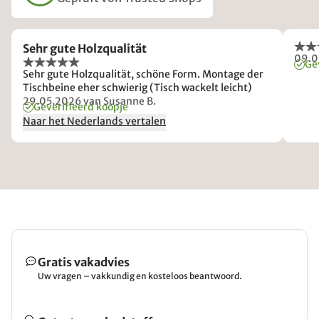
Sehr gute Holzqualität
09.0
Ge
Sehr gute Holzqualität, schöne Form. Montage der
Tischbeine eher schwierig (Tisch wackelt leicht)
29.05.2026
van Susanne B.
Geverifieerd koopje
Naar het Nederlands vertalen
Gratis vakadvies
Uw vragen – vakkundig en kosteloos beantwoord.